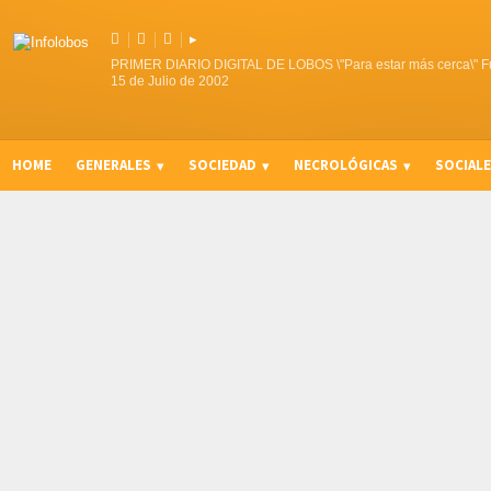



▸
PRIMER DIARIO DIGITAL DE LOBOS \"Para estar más cerca\" F
15 de Julio de 2002
HOME
GENERALES
SOCIEDAD
NECROLÓGICAS
SOCIAL
CURIOSIDADES, CONSEJOS Y NOVEDADES