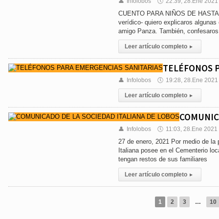
👤
Infolobos
🕔
22:39, 28.Ene 2021
CUENTO PARA NIÑOS DE HASTA 86 Ant
verídico- quiero explicaros alguna
amigo Panza. También, confesaros
Leer artículo completo
▸
TELÉFONOS P
👤
Infolobos
🕔
19:28, 28.Ene 2021
Leer artículo completo
▸
COMUNICA
👤
Infolobos
🕔
11:03, 28.Ene 2021
27 de enero, 2021 Por medio de la 
Italiana posee en el Cementerio loc
tengan restos de sus familiares
Leer artículo completo
▸
1
2
3
…
10