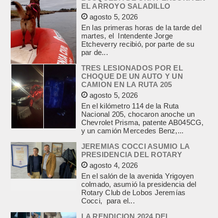
EL ARROYO SALADILLO
agosto 5, 2026
En las primeras horas de la tarde del
martes, el Intendente Jorge
Etcheverry recibió, por parte de su
par de...
TRES LESIONADOS POR EL
CHOQUE DE UN AUTO Y UN
CAMION EN LA RUTA 205
agosto 5, 2026
En el kilómetro 114 de la Ruta
Nacional 205, chocaron anoche un
Chevrolet Prisma, patente AB045CG,
y un camión Mercedes Benz,...
JEREMIAS COCCI ASUMIO LA
PRESIDENCIA DEL ROTARY
agosto 4, 2026
En el salón de la avenida Yrigoyen
colmado, asumió la presidencia del
Rotary Club de Lobos Jeremías
Cocci, para el...
LA RENDICION 2024 DEL