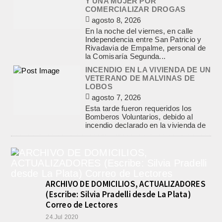
COMERCIALIZAR DROGAS
agosto 8, 2026
En la noche del viernes, en calle
Independencia entre San Patricio y
Rivadavia de Empalme, personal de
la Comisaría Segunda...
INCENDIO EN LA VIVIENDA DE UN
VETERANO DE MALVINAS DE
LOBOS
agosto 7, 2026
Esta tarde fueron requeridos los
Bomberos Voluntarios, debido al
incendio declarado en la vivienda de
calle Manuel Caminos 1.200,
propiedad...
ENCONTRARON EL CUERPO DEL
PESCADOR DESAPARECIDO EN
EL ARROYO SALADILLO
agosto 7, 2026
ARCHIVO DE DOMICILIOS, ACTUALIZADORES
Un helicóptero que participaba de la
(Escribe: Silvia Pradelli desde La Plata)
búsqueda, encontró hoy el cuerpo sin
Correo de Lectores
vida de la persona que se buscaba
24.Jul 2020
en...