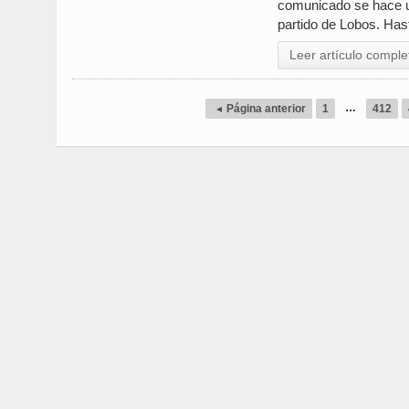
comunicado se hace u
partido de Lobos. Hast
Leer artículo comple
…
◂
Página anterior
1
412