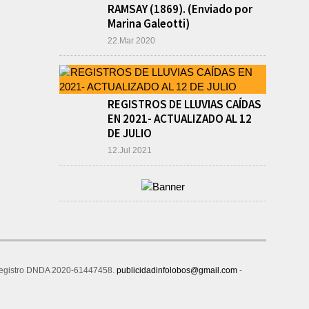
RAMSAY (1869). (Enviado por
BASQUET EN CADETES:
Marina Galeotti)
ATHLETIC JUEGA EL
TRIANGULAR FINAL
22.Mar 2020
agosto 6, 2026
Por el torneo Pre-federal de
Básquet, el equipo de
Cadetes de Athletic, logró un
resonante triunfo ante
REGISTROS DE LLUVIAS CAÍDAS
Morón, y se...
EN 2021- ACTUALIZADO AL 12
DE JULIO
12.Jul 2021
de Registro DNDA 2020-61447458.
publicidadinfolobos@gmail.com
-