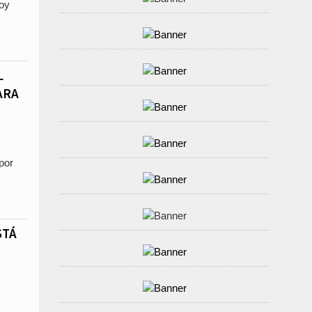
hoy
L
ARA
por
STÁ