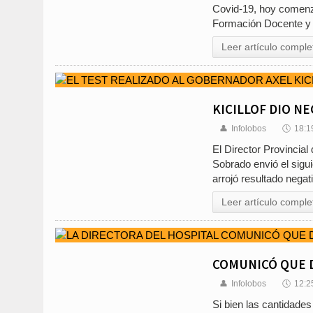
Covid-19, hoy comenzó
Formación Docente y T
Leer artículo comple
KICILLOF DIO NE
👤
Infolobos
🕔
18:1
El Director Provincial
Sobrado envió el sigu
arrojó resultado nega
Leer artículo comple
COMUNICÓ QUE D
👤
Infolobos
🕔
12:2
Si bien las cantidades