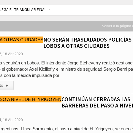
UEGA EL TRIANGULAR FINAL
QUEDA DE UNA PERSONA EN EL ARROYO SALADILLO
TRES LESIONADOS POR
ENDICION 2024 DEL CONSEJO ESCOLAR DE LOBOS APROBADA POR EL TRIBUN
Volver a la página 
IGA DE CHIVILCOY
EL CESTOBOL MAXI 30 DE ATHLETIC CUARTO EN LAPRIDA
NO SERÁN TRASLADADOS POLICÍAS
ODO EL ELENCO, DINOMO ESTRENO «LOS MARIDOS ENGAÑAN DE 7 A 9»
LOBOS A OTRAS CIUDADES
ARTE DE «EL TEATRITO»
7, 18.Abr 2020
URBANA, CALLES ANEGADAS Y CAIDAS DE POSTES Y ARBOLES
es seguirán en Lobos. El intendente Jorge Etcheverry realizó gestione
e el gobernador Axel Kicillof y el ministro de seguridad Sergio Berni p
ás con la medida impulsada por
to
▸
CONTINÚAN CERRADAS LAS
BARRERAS DEL PASO A NIVE
4, 18.Abr 2020
rgentinos, Línea Sarmiento, el paso a nivel de H. Yrigoyen, se encue