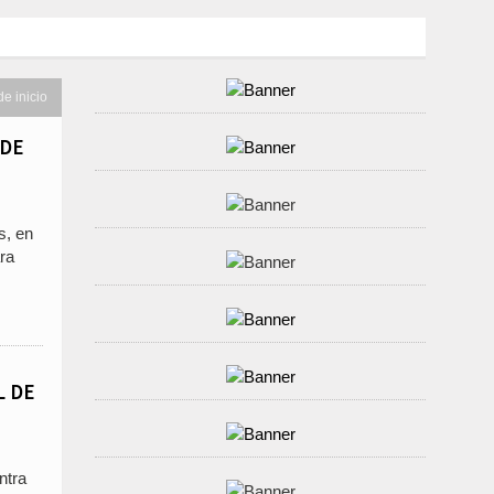
 EL CHOQUE DE UN AUTO Y UN CAMION EN LA RUTA 205
AL DE CUENTAS BONAERENSE
de inicio
 DE
s, en
ara
L DE
ntra