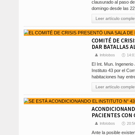
clausurado al paso de
domingo desde las 22 
Leer artículo comple
COMITÉ DE CRIS
DAR BATALLAS AL
👤
Infolobos
🕔
14:0
El Int. Mun. Ingeneri
Instituto 43 por el C
habitaciones hay entre
Leer artículo comple
ACONDICIONANDO
PACIENTES CON 
👤
Infolobos
🕔
20:5
Ante la posible exist