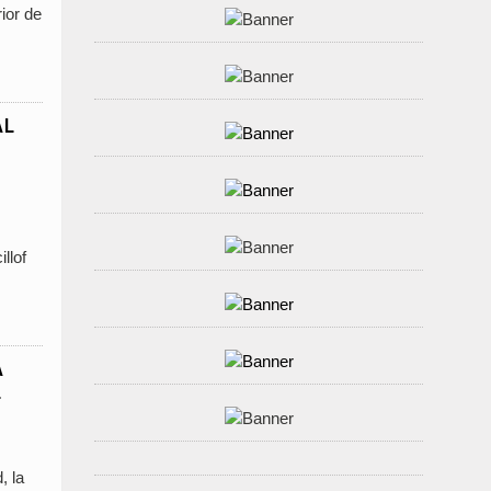
ior de
AL
llof
A
L
, la