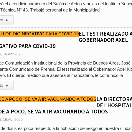
 el acondicionamiento del Salón de Actos y aulas del Instituto Super
écnica N° 43. Trabajó personal de la Municipalidad
to
▸
EL TEST REALIZADO 
GOBERNADOR AXEL
GATIVO PARA COVID-19
9, 16.Abr 2020
 de Comunicación Institucional de la Provincia de Buenos Aires, José
iente Comunicado de Prensa: El test realizado al Gobernador Axel Kici
tivo. El cuerpo médico que asesora al mandatario, le comunicó la
to
▸
LA DIRECTOR
DEL HOSPITA
E A POCO, SE VA A IR VACUNANDO A TODOS
5, 16.Abr 2020
 de dosis es poca respecto a la población de riesgo en nuestra ciudad