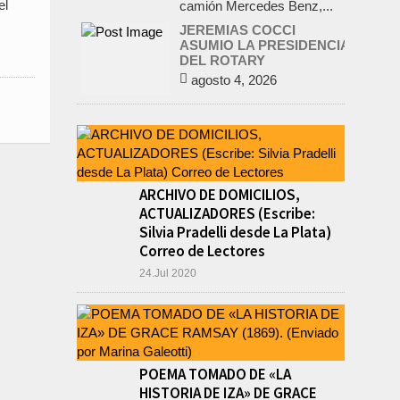
el
camión Mercedes Benz,...
JEREMIAS COCCI
ASUMIO LA PRESIDENCIA
DEL ROTARY
agosto 4, 2026
En el salón de la avenida
Yrigoyen colmado, asumió la
presidencia del Rotary Club
de Lobos Jeremías Cocci,
para el...
LA RENDICION 2024 DEL
ARCHIVO DE DOMICILIOS,
CONSEJO ESCOLAR DE
ACTUALIZADORES (Escribe:
LOBOS APROBADA POR
Silvia Pradelli desde La Plata)
EL TRIBUNAL DE
CUENTAS BONAERENSE
Correo de Lectores
agosto 3, 2026
24.Jul 2020
El Tribunal de Cuentas de la
Provincia de Buenos Aires
aprobó formalmente la
rendición de cuentas
correspondiente al Ejercicio
2024,...
POEMA TOMADO DE «LA
PRE-FEDERAL
HISTORIA DE IZA» DE GRACE
MASCULINO DE