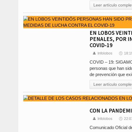
Leer artículo comple
EN LOBOS VEINT
PENALES, POR I
COVID-19
👤
Infolobos
🕔
18:1
COVID – 19: SIGAMOS
personas que han sid
de prevención que exi
Leer artículo comple
CON LA PANDEMI
👤
Infolobos
🕔
22:0
Comunicado Oficial 