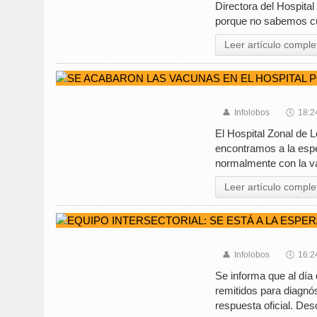
Directora del Hospita
porque no sabemos cu
Leer artículo comple
👤
Infolobos
🕔
18:2
El Hospital Zonal de 
encontramos a la esp
normalmente con la va
Leer artículo comple
👤
Infolobos
🕔
16:2
Se informa que al día 
remitidos para diagn
respuesta oficial. De