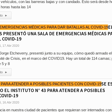
 vehículos, con las barreras bajas y con candado. Esto será desde 
horas hasta las 14
to
▸
E
IS PRESENTÓ UNA SALA DE EMERGENCIAS MÉDICAS P
 COVID-19
1, 17.Abr 2020
o Jorge Etcheverry, presentó junto a su equipo, cómo quedó armado el
omité de Crisis, en el marco del COVID19. Hay un total de 114 camas; 
 5 y 8
to
▸
SE E
 EL INSTITUTO N° 43 PARA ATENDER A POSIBLES
COVID-19
6, 16.Abr 2020
encia en nuestra ciudad de pacientes que requieran ser internados con