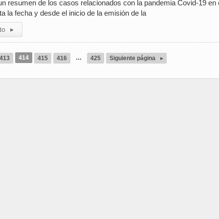
n resumen de los casos relacionados con la pandemia Covid-19 en 
a la fecha y desde el inicio de la emisión de la
to
▸
414
…
413
415
416
425
Siguiente página
▸