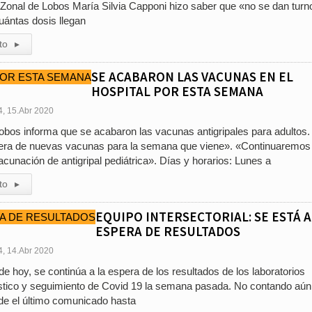
l Zonal de Lobos María Silvia Capponi hizo saber que «no se dan turn
ántas dosis llegan
to
▸
SE ACABARON LAS VACUNAS EN EL
HOSPITAL POR ESTA SEMANA
4, 15.Abr 2020
Lobos informa que se acabaron las vacunas antigripales para adultos
era de nuevas vacunas para la semana que viene». «Continuaremos
cunación de antigripal pediátrica». Días y horarios: Lunes a
to
▸
EQUIPO INTERSECTORIAL: SE ESTÁ A
ESPERA DE RESULTADOS
4, 14.Abr 2020
de hoy, se continúa a la espera de los resultados de los laboratorios
óstico y seguimiento de Covid 19 la semana pasada. No contando aún
sde el último comunicado hasta