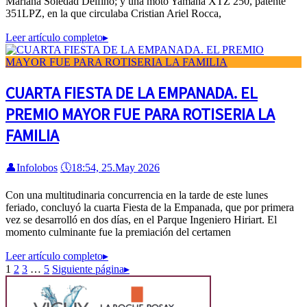
Mariana Soledad Delfino; y una moto Yamaha XTZ 250, patente
351LPZ, en la que circulaba Cristian Ariel Rocca,
Leer artículo completo
▸
CUARTA FIESTA DE LA EMPANADA. EL
PREMIO MAYOR FUE PARA ROTISERIA LA
FAMILIA
👤
Infolobos
🕔
18:54, 25.May 2026
Con una multitudinaria concurrencia en la tarde de este lunes
feriado, concluyó la cuarta Fiesta de la Empanada, que por primera
vez se desarrolló en dos días, en el Parque Ingeniero Hiriart. El
momento culminante fue la premiación del certamen
Leer artículo completo
▸
1
2
3
…
5
Siguiente página
▸