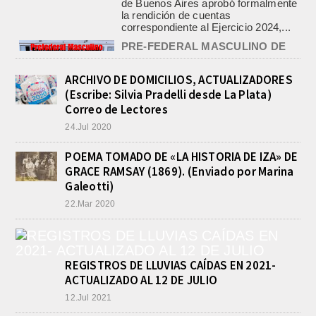
la rendición de cuentas
correspondiente al Ejercicio 2024,...
PRE-FEDERAL MASCULINO DE
BASQUET EN CADETES:
ATHLETIC JUEGA EL
TRIANGULAR FINAL
ARCHIVO DE DOMICILIOS, ACTUALIZADORES
agosto 6, 2026
(Escribe: Silvia Pradelli desde La Plata)
Por el torneo Pre-federal de Básquet,
Correo de Lectores
el equipo de Cadetes de Athletic, logró
24.Jul 2020
un resonante triunfo ante Morón, y
se...
POEMA TOMADO DE «LA HISTORIA DE IZA» DE
INFORME DE DEFENSA CIVIL
GRACE RAMSAY (1869). (Enviado por Marina
LOBOS, COLABORACION EN LA
BUSQUEDA DE UNA PERSONA EN
Galeotti)
EL ARROYO SALADILLO
22.Mar 2020
agosto 5, 2026
En las primeras horas de la tarde del
martes, el Intendente Jorge
Etcheverry recibió, por parte de su
par de...
REGISTROS DE LLUVIAS CAÍDAS EN 2021-
ACTUALIZADO AL 12 DE JULIO
12.Jul 2021