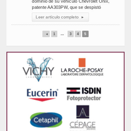
dominio de su vehículo Chevrolet Onix,
patente AA303PW, que se despistó
Leer artículo completo
▸
◂
1
…
3
4
5