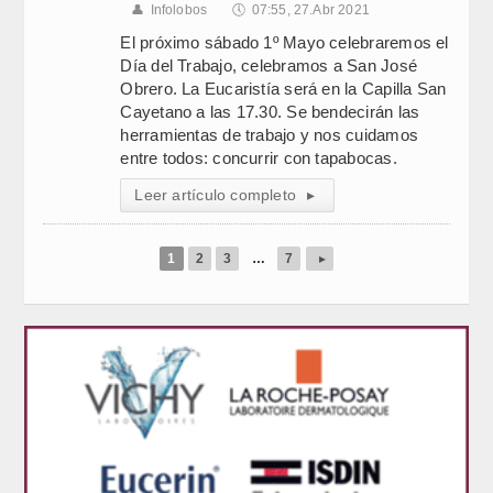
👤
Infolobos
🕔
07:55, 27.Abr 2021
El próximo sábado 1º Mayo celebraremos el
Día del Trabajo, celebramos a San José
Obrero. La Eucaristía será en la Capilla San
Cayetano a las 17.30. Se bendecirán las
herramientas de trabajo y nos cuidamos
entre todos: concurrir con tapabocas.
Leer artículo completo
▸
1
2
3
…
7
▸