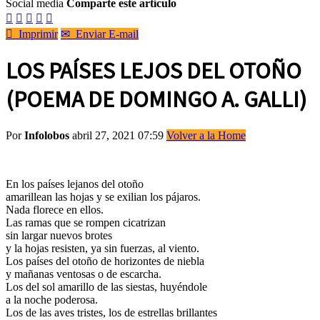
Social media
Comparte este artículo






Imprimir
✉
Enviar E-mail
LOS PAÍSES LEJOS DEL OTOÑO
(POEMA DE DOMINGO A. GALLI)
Por
Infolobos
abril 27, 2021 07:59
Volver a la Home
En los países lejanos del otoño
amarillean las hojas y se exilian los pájaros.
Nada florece en ellos.
Las ramas que se rompen cicatrizan
sin largar nuevos brotes
y la hojas resisten, ya sin fuerzas, al viento.
Los países del otoño de horizontes de niebla
y mañanas ventosas o de escarcha.
Los del sol amarillo de las siestas, huyéndole
a la noche poderosa.
Los de las aves tristes, los de estrellas brillantes