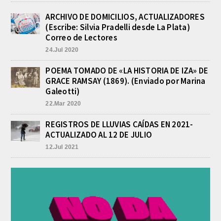
APREHENDIERON A UN HOMBRE
Y UNA MUJER POR
ARCHIVO DE DOMICILIOS, ACTUALIZADORES
COMERCIALIZAR DROGAS
(Escribe: Silvia Pradelli desde La Plata)
agosto 8, 2026
Correo de Lectores
En la noche del viernes, en calle
24.Jul 2020
Independencia entre San Patricio y
Rivadavia de Empalme, personal de
la Comisaría Segunda...
POEMA TOMADO DE «LA HISTORIA DE IZA» DE
GRACE RAMSAY (1869). (Enviado por Marina
INCENDIO EN LA VIVIENDA DE UN
VETERANO DE MALVINAS DE
Galeotti)
LOBOS
22.Mar 2020
agosto 7, 2026
Esta tarde fueron requeridos los
REGISTROS DE LLUVIAS CAÍDAS EN 2021-
Bomberos Voluntarios, debido al
ACTUALIZADO AL 12 DE JULIO
incendio declarado en la vivienda de
calle Manuel Caminos 1.200,
12.Jul 2021
propiedad...