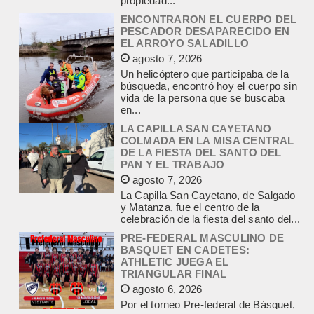
agosto 7, 2026
Un helicóptero que participaba de la
búsqueda, encontró hoy el cuerpo sin
vida de la persona que se buscaba
en...
LA CAPILLA SAN CAYETANO
COLMADA EN LA MISA CENTRAL
DE LA FIESTA DEL SANTO DEL
PAN Y EL TRABAJO
agosto 7, 2026
La Capilla San Cayetano, de Salgado
y Matanza, fue el centro de la
celebración de la fiesta del santo del...
PRE-FEDERAL MASCULINO DE
BASQUET EN CADETES:
ATHLETIC JUEGA EL
TRIANGULAR FINAL
agosto 6, 2026
Por el torneo Pre-federal de Básquet,
el equipo de Cadetes de Athletic, logró
un resonante triunfo ante Morón, y
se...
POLICIALES DE EMPALME.