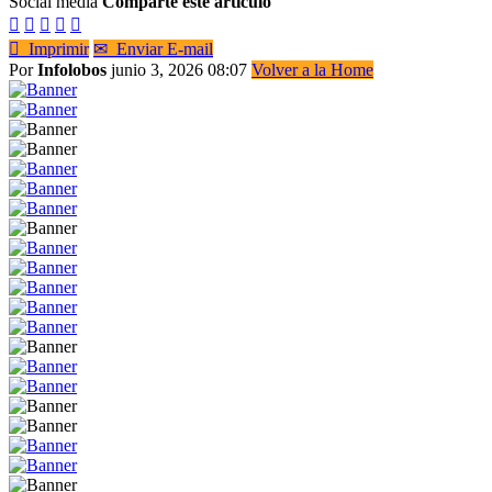
Social media
Comparte este artículo






Imprimir
✉
Enviar E-mail
Por
Infolobos
junio 3, 2026 08:07
Volver a la Home