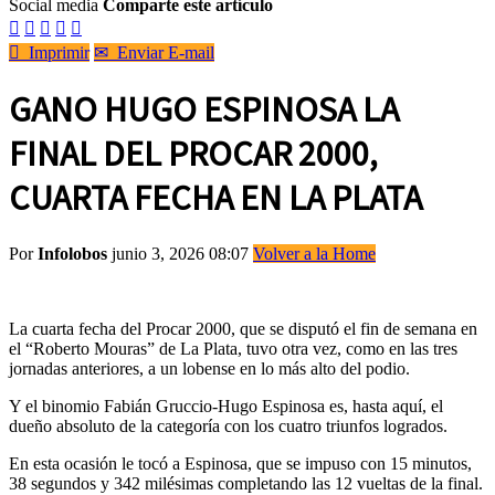
Social media
Comparte este artículo






Imprimir
✉
Enviar E-mail
GANO HUGO ESPINOSA LA
FINAL DEL PROCAR 2000,
CUARTA FECHA EN LA PLATA
Por
Infolobos
junio 3, 2026 08:07
Volver a la Home
La cuarta fecha del Procar 2000, que se disputó el fin de semana en
el “Roberto Mouras” de La Plata, tuvo otra vez, como en las tres
jornadas anteriores, a un lobense en lo más alto del podio.
Y el binomio Fabián Gruccio-Hugo Espinosa es, hasta aquí, el
dueño absoluto de la categoría con los cuatro triunfos logrados.
En esta ocasión le tocó a Espinosa, que se impuso con 15 minutos,
38 segundos y 342 milésimas completando las 12 vueltas de la final.