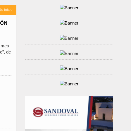
de inicio
IÓN
l mes
o”, de