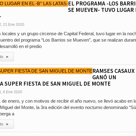
EL PROGRAMA -LOS BARR
SE MUEVEN- TUVO LUGAR
-
2, 21.Ene 2020
s locales y un grupo circense de Capital Federal, tuvo lugar en la noc
uentro del programa “Los Barrios se Mueven”, que se realizan duran
desarrolló en el predio
to
▸
RAMSES CASAUX
GANÓ UN
A SUPER FIESTA DE SAN MIGUEL DE MONTE
1, 6.Ene 2020
de enero, y con motivos de recibir el año nuevo, se llevó acabo en l
Miguel del Monte, la 3ra edición del evento nocturno denominado “S
lberga a
to
▸