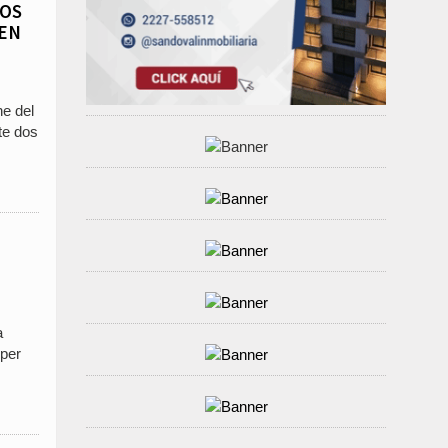
IOS
 EN
he del
te dos
a
úper