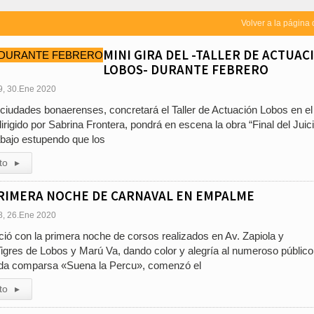
Volver a la página 
MINI GIRA DEL -TALLER DE ACTUAC
LOBOS- DURANTE FEBRERO
9, 30.Ene 2020
s ciudades bonaerenses, concretará el Taller de Actuación Lobos en e
dirigido por Sabrina Frontera, pondrá en escena la obra “Final del Juici
bajo estupendo que los
to
▸
RIMERA NOCHE DE CARNAVAL EN EMPALME
8, 26.Ene 2020
ó con la primera noche de corsos realizados en Av. Zapiola y
igres de Lobos y Marú Va, dando color y alegría al numeroso público
ida comparsa «Suena la Percu», comenzó el
to
▸