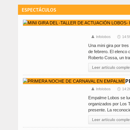
ESPECTÁCULOS
👤
Infolobos
🕔
14:5
Una mini gira por tre
de febrero. El elenco 
Roberto Cossa, un tra
Leer artículo comple
P
👤
Infolobos
🕔
14:2
Empalme Lobos se luci
organizados por Los T
presente. La reconoc
Leer artículo comple