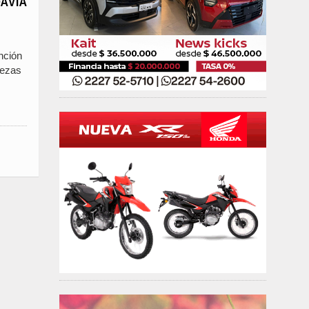
AVIA
nción
iezas