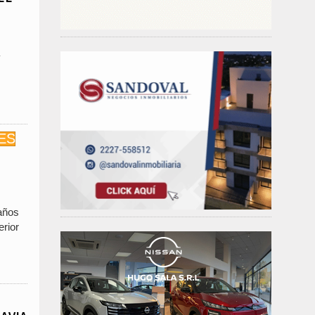
caños
erior