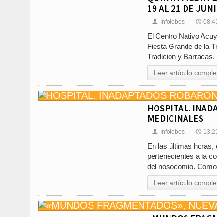
19 AL 21 DE JUN
Infolobos
08:4
👤
🕔
El Centro Nativo Acuya
Fiesta Grande de la Tr
Tradición y Barracas
Leer artículo comple
HOSPITAL. INAD
MEDICINALES
Infolobos
13:2
👤
🕔
En las últimas horas, 
pertenecientes a la c
del nosocomio. Como 
Leer artículo comple