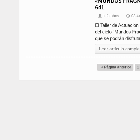
«MUNDOS FRAGME
641
Infolobos
08:4
👤
🕔
El Taller de Actuació
del ciclo “Mundos Fra
que se podrán disfruta
Leer artículo comple
Página anterior
1
◂