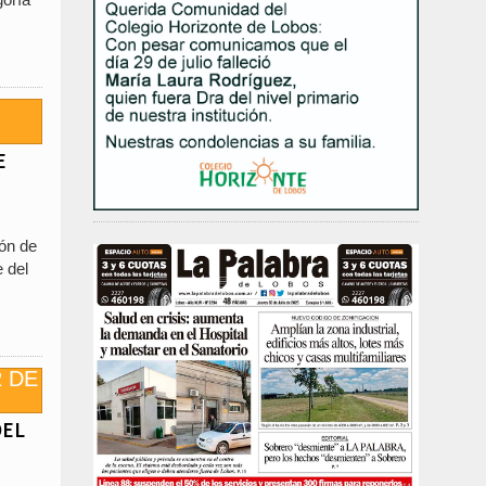
E
ión de
e del
DEL