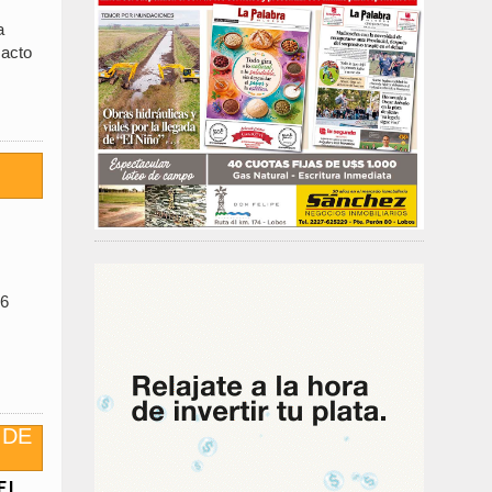
a
 acto
96
EL