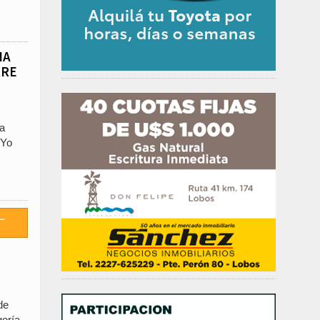
NA
RRE
la
“Yo
de
oría