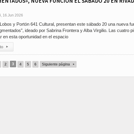
NTADOS», NUEVA FUNCION EL SABADO 20 EN RIVAD
4, 16.Jun 2026
n Lobos y Portón 641 Cultural, presentan este sábado 20 una nueva fu
gmentados”, ideado por Sabrina Frontera y Alba Virgilio. Las cuatro p
r en esta oportunidad en el espacio
to
▸
3
2
4
5
6
Siguiente página
▸