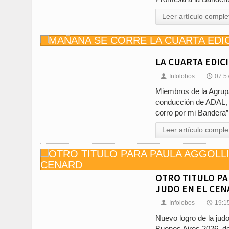
Leer artículo comple
LA CUARTA EDIC
Infolobos
07:5
👤
🕔
Miembros de la Agrupa
conducción de ADAL, d
corro por mi Bandera”,
Leer artículo comple
OTRO TITULO P
JUDO EN EL CE
Infolobos
19:1
👤
🕔
Nuevo logro de la jud
Buenos Aires 2026, d