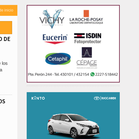
de inicio
D DE
 los
la
OS