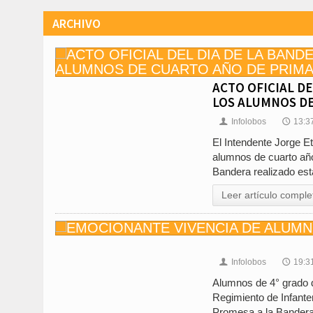
ARCHIVO
ACTO OFICIAL D
LOS ALUMNOS DE
Infolobos
13:3
👤
🕔
El Intendente Jorge Et
alumnos de cuarto año 
Bandera realizado es
Leer artículo comple
Infolobos
19:3
👤
🕔
Alumnos de 4° grado d
Regimiento de Infanter
Promesa a la Bandera 