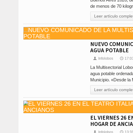
de menos de 70 kilog
Leer artículo comple
NUEVO COMUNICA
AGUA POTABLE
Infolobos
17:0
👤
🕔
La Multisectorial Lobo
agua potable ordenada 
Municipio. «Desde la 
Leer artículo comple
EL VIERNES 26 E
HOGAR DE ANCI
Infolobos
13:3
👤
🕔