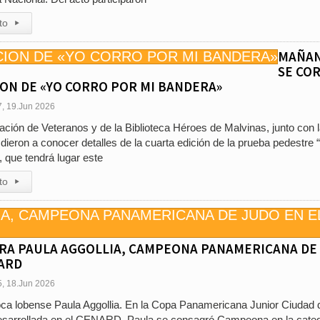
to
▸
MAÑA
SE CO
ION DE «YO CORRO POR MI BANDERA»
7, 19.Jun 2026
ción de Veteranos y de la Biblioteca Héroes de Malvinas, junto con 
ieron a conocer detalles de la cuarta edición de la prueba pedestre 
 que tendrá lugar este
to
▸
ARA PAULA AGGOLLIA, CAMPEONA PANAMERICANA DE
NARD
5, 18.Jun 2026
oca lobense Paula Aggollia. En la Copa Panamericana Junior Ciudad 
esarrollada en el CENARD, Paula se consagró Campeona en la categ