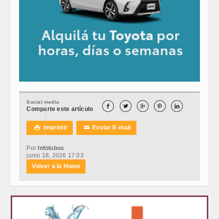
Social media





Comparte este artículo
Imprimir
Enviar E-mail

✉
Por
Infolobos
junio 18, 2026 17:03
Volver a la Home