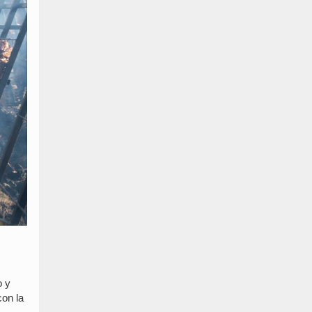
o y
con la