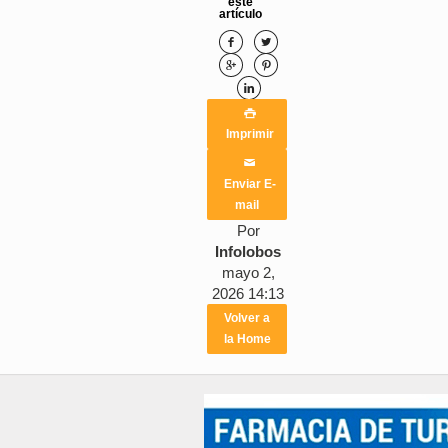
este
artículo






Imprimir
✉
Enviar E-
mail
Por
Infolobos
mayo 2,
2026 14:13
Volver a
la Home