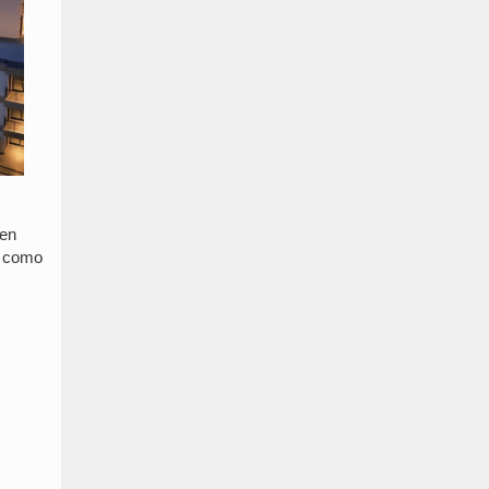
 en
ta como