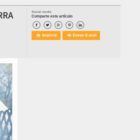
RRA
Social media
Comparte este artículo





Imprimir
Enviar E-mail

✉