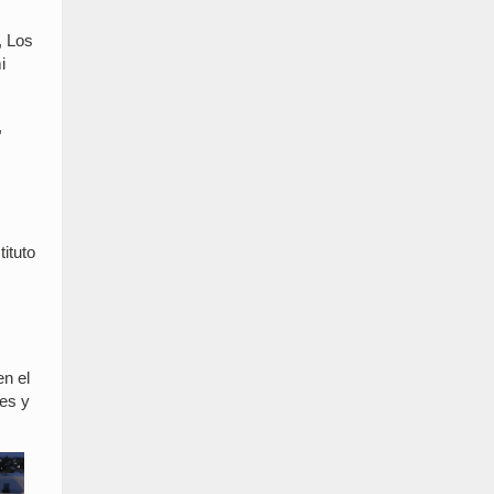
, Los
i
,
tituto
en el
les y