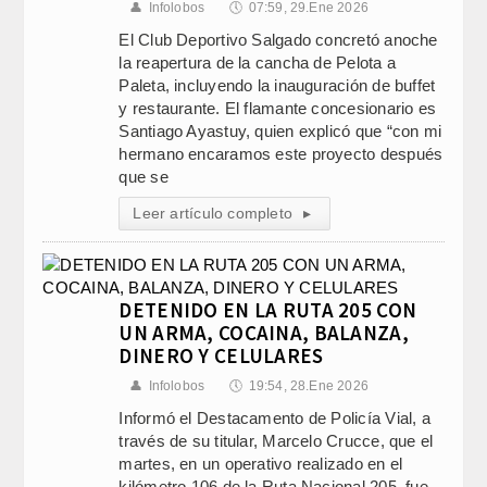
👤
Infolobos
🕔
07:59, 29.Ene 2026
El Club Deportivo Salgado concretó anoche
la reapertura de la cancha de Pelota a
Paleta, incluyendo la inauguración de buffet
y restaurante. El flamante concesionario es
Santiago Ayastuy, quien explicó que “con mi
hermano encaramos este proyecto después
que se
Leer artículo completo
▸
DETENIDO EN LA RUTA 205 CON
UN ARMA, COCAINA, BALANZA,
DINERO Y CELULARES
👤
Infolobos
🕔
19:54, 28.Ene 2026
Informó el Destacamento de Policía Vial, a
través de su titular, Marcelo Crucce, que el
martes, en un operativo realizado en el
kilómetro 106 de la Ruta Nacional 205, fue