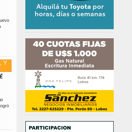
nuevo
o
SÉ
go
logró