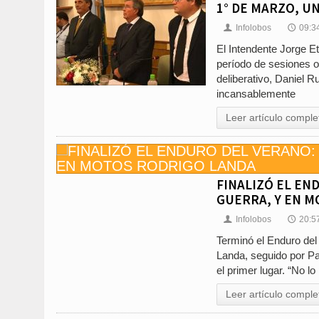
1° DE MARZO, U
Infolobos
09:3
👤
🕔
El Intendente Jorge E
período de sesiones o
deliberativo, Daniel 
incansablemente
Leer artículo comple
FINALIZÓ EL EN
GUERRA, Y EN 
Infolobos
20:5
👤
🕔
Terminó el Enduro del
Landa, seguido por Pab
el primer lugar. “No l
Leer artículo comple