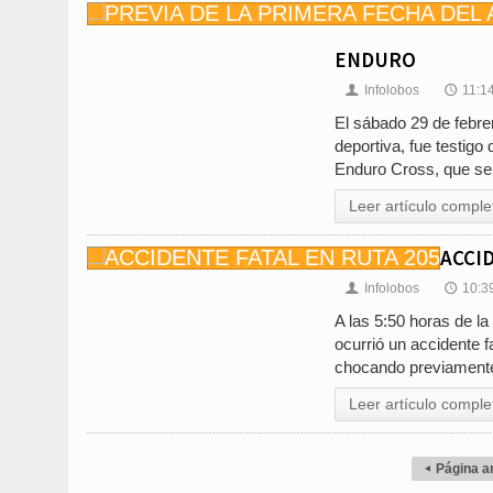
ENDURO
Infolobos
11:1
👤
🕔
El sábado 29 de febr
deportiva, fue testigo
Enduro Cross, que se 
Leer artículo comple
ACCI
Infolobos
10:3
👤
🕔
A las 5:50 horas de l
ocurrió un accidente 
chocando previamente
Leer artículo comple
Página an
◂