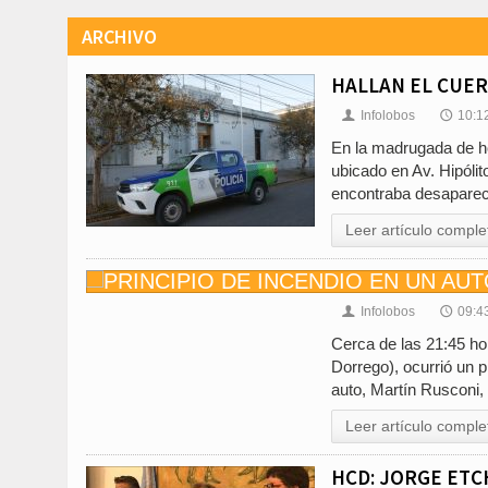
ARCHIVO
HALLAN EL CUER
Infolobos
10:1
👤
🕔
En la madrugada de ho
ubicado en Av. Hipólit
encontraba desaparec
Leer artículo comple
Infolobos
09:4
👤
🕔
Cerca de las 21:45 hor
Dorrego), ocurrió un p
auto, Martín Rusconi,
Leer artículo comple
HCD: JORGE ET