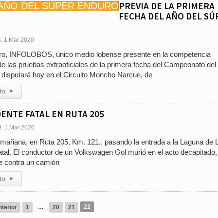
PREVIA DE LA PRIMERA
FECHA DEL AÑO DEL SÚ
4, 1.Mar 2020
ero, INFOLOBOS, único medio lobense presente en la competencia
 de las pruebas extraoficiales de la primera fecha del Campeonato del
disputará hoy en el Circuito Moncho Narcue, de
to
▸
DENTE FATAL EN RUTA 205
9, 1.Mar 2020
a mañana, en Ruta 205, Km. 121., pasando la entrada a la Laguna de 
fatal. El conductor de un Volkswagen Gol murió en el acto decapitado,
 contra un camión
to
▸
…
22
terior
1
20
21