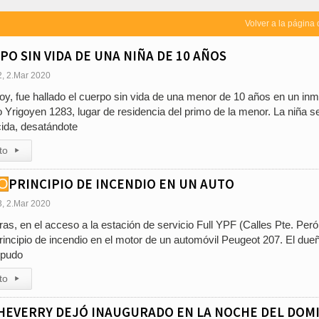
Volver a la página 
PO SIN VIDA DE UNA NIÑA DE 10 AÑOS
2, 2.Mar 2020
y, fue hallado el cuerpo sin vida de una menor de 10 años en un in
o Yrigoyen 1283, lugar de residencia del primo de la menor. La niña s
ida, desatándote
to
▸
PRINCIPIO DE INCENDIO EN UN AUTO
3, 2.Mar 2020
as, en el acceso a la estación de servicio Full YPF (Calles Pte. Peró
rincipio de incendio en el motor de un automóvil Peugeot 207. El due
 pudo
to
▸
CHEVERRY DEJÓ INAUGURADO EN LA NOCHE DEL DOM