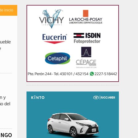
de inicio
mueble
e
n y
ño del
INGO