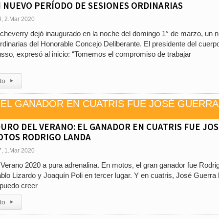
N NUEVO PERÍODO DE SESIONES ORDINARIAS
4, 2.Mar 2020
tcheverry dejó inaugurado en la noche del domingo 1° de marzo, un 
rdinarias del Honorable Concejo Deliberante. El presidente del cuerp
Russo, expresó al inicio: “Tomemos el compromiso de trabajar
to
▸
DURO DEL VERANO: EL GANADOR EN CUATRIS FUE JO
MOTOS RODRIGO LANDA
7, 1.Mar 2020
 Verano 2020 a pura adrenalina. En motos, el gran ganador fue Rodri
lo Lizardo y Joaquín Poli en tercer lugar. Y en cuatris, José Guerra 
o puedo creer
to
▸