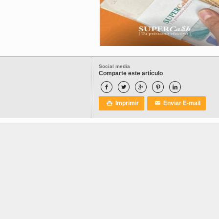
Social media
Comparte este artículo





Imprimir
Enviar E-mail

✉