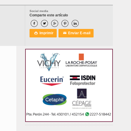
Social media
Comparte este artículo





Imprimir
Enviar E-mail

✉