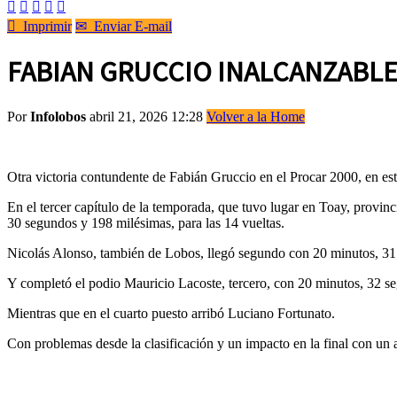






Imprimir
✉
Enviar E-mail
FABIAN GRUCCIO INALCANZABLE,
Por
Infolobos
abril 21, 2026 12:28
Volver a la Home
Otra victoria contundente de Fabián Gruccio en el Procar 2000, en est
En el tercer capítulo de la temporada, que tuvo lugar en Toay, provin
30 segundos y 198 milésimas, para las 14 vueltas.
Nicolás Alonso, también de Lobos, llegó segundo con 20 minutos, 31
Y completó el podio Mauricio Lacoste, tercero, con 20 minutos, 32 s
Mientras que en el cuarto puesto arribó Luciano Fortunato.
Con problemas desde la clasificación y un impacto en la final con un 