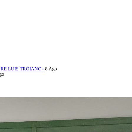
DRE LUIS TROIANO»
8.Ago
go