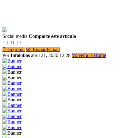
Social media
Comparte este artículo






Imprimir
✉
Enviar E-mail
Por
Infolobos
abril 21, 2026 12:28
Volver a la Home