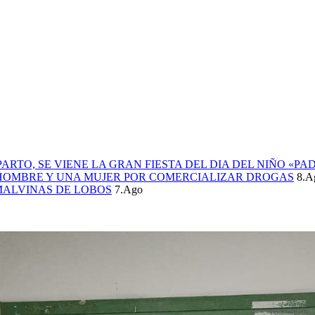
PARTO, SE VIENE LA GRAN FIESTA DEL DIA DEL NIÑO «PA
 HOMBRE Y UNA MUJER POR COMERCIALIZAR DROGAS
8.A
MALVINAS DE LOBOS
7.Ago