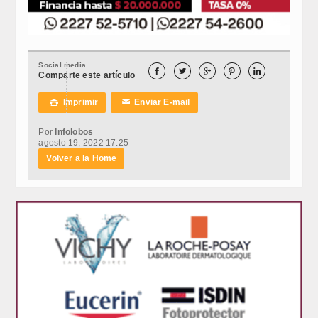
Social media





Comparte este artículo
Imprimir
Enviar E-mail

✉
Por
Infolobos
agosto 19, 2022 17:25
Volver a la Home