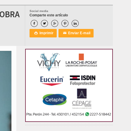
 OBRA
Social media
Comparte este artículo





Imprimir
Enviar E-mail

✉