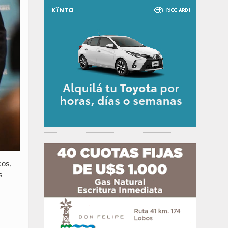
cos,
s