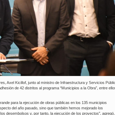
s, Axel Kicillof, junto al ministro de Infraestructura y Servicios Públi
adhesión de 42 distritos al programa “Municipios a la Obra”, entre ello
grande para la ejecución de obras públicas en los 135 municipios
specto del año pasado, sino que también hemos mejorado los
os desembolsos y, por tanto, la ejecución de los proyectos”, agregó.