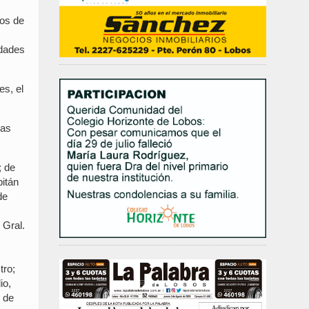
dos de
idades
es, el
las
; de
pitán
de
s
 Gral.
tro;
io,
 de