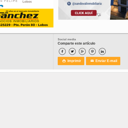
Social media
Comparte este artículo





Imprimir
Enviar E-mail

✉