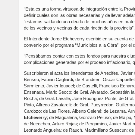
“Esta es una forma virtuosa de integración entre la Prov
definir cuáles son las obras necesarias y de llevar adela
“estamos saldando una deuda de muchos años en materia 
de los vecinos y vecinas de cada rincón de la provincia”.
El Intendente Jorge Etcheverry escribió en su cuenta de
convenio por el programa “Municipios a la Obra”, por el q
“Pensábamos contar con estos fondos para nuestra ciuda
complicaciones generadas por el proceso inflacionario, qu
Suscribieron el acta los intendentes de Arrecifes, Javie
Berisso, Fabián Cagliardi; de Brandsen, Oscar Cappellet
Sarmiento, Javier Iguacel; de Castelli, Francisco Echa
Ensenada, Mario Secco; de Gral. Alvarado, Sebastián Ian
Rocha; de Gral. Lavalle, José Rodríguez Ponte; de Gral
Pinto, Alfredo Zavatarelli; de Gral. Pueyrredon, Guillerm
Cardozo; de Las Flores, Alberto Gelené; de Lezama, Arn
Etcheverry
; de Magdalena, Gonzalo Peluso; de Maipú, M
de Necochea, Arturo Rojas; de Pergamino, Javier Martíne
Leonardo Angueira; de Rauch, Maximiliano Suescun; de