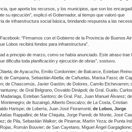
incia, que aporta los recursos, y los municipios, que son los encarga
nte su ejecución”, explicó el Gobernador, al tiempo que valoró que
de infraestructura social básica, brindando respuesta a las neces
 Facebook: “Firmamos con el Gobierno de la Provincia de Buenos Air
ue Lobos recibirá fondos para infraestructura”.
d a principio de marzo, como se había anunciado. Este atraso trae 
e dificulta toda planificación y ejecución de obras”, sostuvo.
r Olaeta; de Ayacucho, Emilio Cordonnier; de Balcarce, Esteban Reino
ti; de Campana, Sebastián Abella; de Cañuelas, Marisa Fassi; de Ca
rren; de Chascomús, Javier Gastón; de Dolores, Camilo Etchevarren; 
antuony; de Gral Belgrano, Osvaldo Dinápoli; de Gral. Guido, Carlo
. Madariaga, Esteban Santoro; de Gral. Paz, Juan Manuel Álvarez; de
o Montenegro; de Ituzaingó, Alberto Descalzo; de La Costa, Cristian
aldo Harispe; de Lobería, Juan José Fioramonti;
de Lobos, Jorge
atías Rappallini; de Mar Chiquita, Jorge Paredi; de Monte, José Cas
z; de Pila, Sebastián Walker; de Pinamar, Martín Yeza; de Punta Ind
 Rojas, Román Bouvier; de San Cayetano, Miguel Ángel Gargaglione;