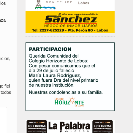
 los
aza
ición,
o fiel
 todos