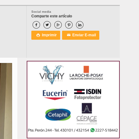
Social media
Comparte este artículo





Imprimir
Enviar E-mail

✉