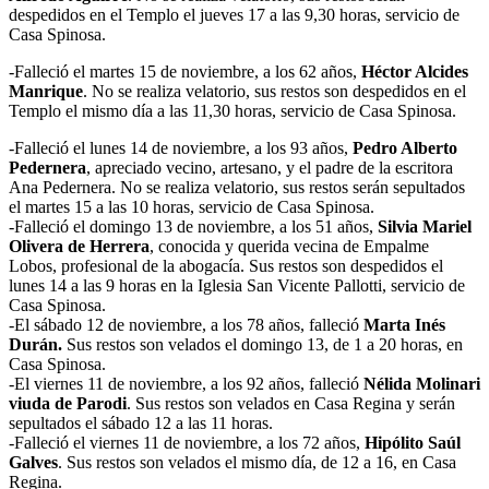
despedidos en el Templo el jueves 17 a las 9,30 horas, servicio de
Casa Spinosa.
-Falleció el martes 15 de noviembre, a los 62 años,
Héctor Alcides
Manrique
. No se realiza velatorio, sus restos son despedidos en el
Templo el mismo día a las 11,30 horas, servicio de Casa Spinosa.
-Falleció el lunes 14 de noviembre, a los 93 años,
Pedro Alberto
Pedernera
, apreciado vecino, artesano, y el padre de la escritora
Ana Pedernera. No se realiza velatorio, sus restos serán sepultados
el martes 15 a las 10 horas, servicio de Casa Spinosa.
-Falleció el domingo 13 de noviembre, a los 51 años,
Silvia Mariel
Olivera de Herrera
, conocida y querida vecina de Empalme
Lobos, profesional de la abogacía. Sus restos son despedidos el
lunes 14 a las 9 horas en la Iglesia San Vicente Pallotti, servicio de
Casa Spinosa.
-El sábado 12 de noviembre, a los 78 años, falleció
Marta Inés
Durán.
Sus restos son velados el domingo 13, de 1 a 20 horas, en
Casa Spinosa.
-El viernes 11 de noviembre, a los 92 años, falleció
Nélida Molinari
viuda de Parodi
. Sus restos son velados en Casa Regina y serán
sepultados el sábado 12 a las 11 horas.
-Falleció el viernes 11 de noviembre, a los 72 años,
Hipólito Saúl
Galves
. Sus restos son velados el mismo día, de 12 a 16, en Casa
Regina.