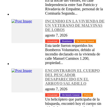
En la noche del viernes, en calle
Independencia entre San Patricio y
Rivadavia de Empalme, personal de la
Comisaría Segunda...
INCENDIO EN LA VIVIENDA DE
UN VETERANO DE MALVINAS
DE LOBOS
agosto 7, 2026
Actualidad
Bomberos
De Interés General
Esta tarde fueron requeridos los
Bomberos Voluntarios, debido al
incendio declarado en la vivienda de
calle Manuel Caminos 1.200,
propiedad...
ENCONTRARON EL CUERPO
DEL PESCADOR
DESAPARECIDO EN EL
ARROYO SALADILLO
agosto 7, 2026
Actualidad
De Interés General
Policía
Un helicóptero que participaba de la
búsqueda, encontró hoy el cuerpo sin