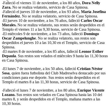
-Falleció el viernes 11 de noviembre, a los 80 años,
Dora Nelly
Zara.
No se realiza velatorio, servicio de Casa Spinosa.
-Falleció el jueves 10 de noviembre, a los 93 años,
María Josefina
Fernández
. No se realiza velatorio, servicio de Casa Spinosa.
-El jueves 10 de noviembre, a los 76 años, falleció
Carlos Oscar
Morales.
No se realiza velatorio, sus restos serán despedidos en el
Templo el viernes 11 a las 9,30 horas, servicio de Casa Spinosa.
-El miércoles 9 de noviembre, a los 73 años, falleció
Domingo
Oscar Zampelunghe
. No se realiza velatorio, sus restos son
despedidos el jueves 10 a las 10,30 en el Templo, servicio de Casa
Spinosa.
-El martes 8 de noviembre, a los 85 años, falleció
Leonor Esther
Depaula
. Sus restos son velados el miércoles 9 hasta las 11,30 horas
en Casa Spinosa.
-El lunes 7 de noviembre, a los 50 años, falleció
Cristian Néstor
Sosa
, quien fuera futbolista del Club Madreselva destacado por sus
condiciones para ese deporte. Sus restos serán despedidos en el
Templo el martes 8 a las 11,30 horas, servicio de Casa Spinosa.
-Falleció el lunes 7 de noviembre, a los 80 años,
Enrique Vicente
Lozano.
Sus restos son velados en Casa Spinosa hasta las 10 del
martes 8, y serán despedidos en el Templo, mañana martes a las
10,30 horas.