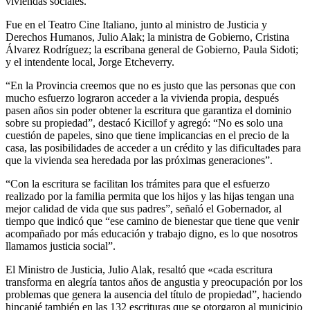
viviendas sociales.
Fue en el Teatro Cine Italiano, junto al ministro de Justicia y
Derechos Humanos, Julio Alak; la ministra de Gobierno, Cristina
Álvarez Rodríguez; la escribana general de Gobierno, Paula Sidoti;
y el intendente local, Jorge Etcheverry.
“En la Provincia creemos que no es justo que las personas que con
mucho esfuerzo lograron acceder a la vivienda propia, después
pasen años sin poder obtener la escritura que garantiza el dominio
sobre su propiedad”, destacó Kicillof y agregó: “No es solo una
cuestión de papeles, sino que tiene implicancias en el precio de la
casa, las posibilidades de acceder a un crédito y las dificultades para
que la vivienda sea heredada por las próximas generaciones”.
“Con la escritura se facilitan los trámites para que el esfuerzo
realizado por la familia permita que los hijos y las hijas tengan una
mejor calidad de vida que sus padres”, señaló el Gobernador, al
tiempo que indicó que “ese camino de bienestar que tiene que venir
acompañado por más educación y trabajo digno, es lo que nosotros
llamamos justicia social”.
El Ministro de Justicia, Julio Alak, resaltó que «cada escritura
transforma en alegría tantos años de angustia y preocupación por los
problemas que genera la ausencia del título de propiedad”, haciendo
hincapié también en las 132 escrituras que se otorgaron al municipio