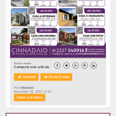
Social media





Comparte este artículo
Imprimir
Enviar E-mail

✉
Por
Infolobos
diciembre 28, 2023 12:31
Volver a la Home