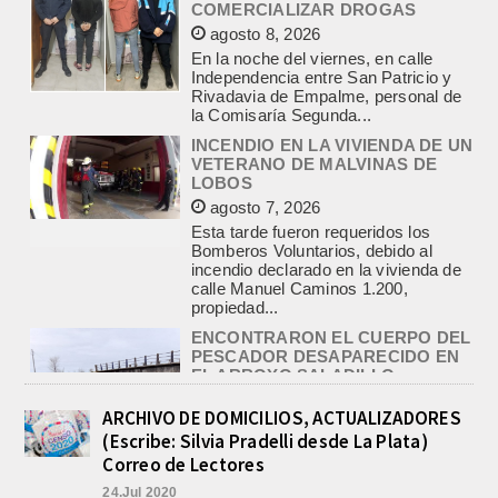
INCENDIO EN LA VIVIENDA DE UN
VETERANO DE MALVINAS DE
LOBOS
agosto 7, 2026
Esta tarde fueron requeridos los
Bomberos Voluntarios, debido al
incendio declarado en la vivienda de
calle Manuel Caminos 1.200,
propiedad...
ENCONTRARON EL CUERPO DEL
PESCADOR DESAPARECIDO EN
EL ARROYO SALADILLO
agosto 7, 2026
Un helicóptero que participaba de la
búsqueda, encontró hoy el cuerpo sin
vida de la persona que se buscaba
en...
BASQUET, CADETES. ATHLETIC
JUEGA EL FEDERAL TRAS UN
ARCHIVO DE DOMICILIOS, ACTUALIZADORES
TRIUNFO NOTABLE ANTE
(Escribe: Silvia Pradelli desde La Plata)
GIMNASIA
Correo de Lectores
agosto 8, 2026
24.Jul 2020
El equipo de Cadetes de Básquet de