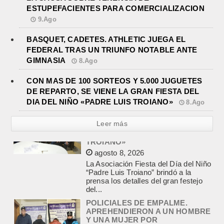
ESTUPEFACIENTES PARA COMERCIALIZACION
9.Ago
BASQUET, CADETES. ATHLETIC JUEGA EL
FEDERAL TRAS UN TRIUNFO NOTABLE ANTE
GIMNASIA
8.Ago
CON MAS DE 100 SORTEOS Y 5.000 JUGUETES
DE REPARTO, SE VIENE LA GRAN FIESTA DEL
DIA DEL NIÑO «PADRE LUIS TROIANO»
8.Ago
Leer más
POLICIALES DE EMPALME.
APREHENDIERON A UN HOMBRE
Y UNA MUJER POR
COMERCIALIZAR DROGAS
agosto 8, 2026
En la noche del viernes, en calle
Independencia entre San Patricio y
Rivadavia de Empalme, personal de
la Comisaría Segunda...