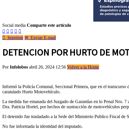
Social media
Comparte este artículo






Imprimir
✉
Enviar E-mail
DETENCION POR HURTO DE MO
Por
Infolobos
abril 26, 2024 12:56
Volver a la Home
Informó la Policía Comunal, Seccional Primera, que en el transcurso 
caratulado Hurto Motovehículo.
La medida fue emanada del Juzgado de Garantías en lo Penal Nro. 7 a c
Dra. Patricia Hortel, por hechos de sustracción de motovehículos perp
El detenido fue trasladado a la Sede del Ministerio Publico Fiscal de S
No fue informada la identidad del imputado.