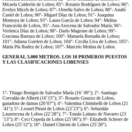
Micaela Calderón de Lobos; 85°- Rosario Rodríguez de Lobos; 86°-
Evelyn Miceli de Lobos; 87°- Ornella Salvo de Lobos; 88°- Anahí
Castel de Lobos; 90°- Miguel Díaz de Lobos; 91°- Joaquina
Montoya de Lobos; 93°- Laura García de Lobos; 94°- Melina
Francavila de Lobos, 95°- Ana Arocena de Salvador María; 96°-
Verónica Díaz de Lobos; 98°- Darío Magrone de Lobos; 99°-
Graciana Barraza de Lobos; 100°- Manuela Bernalla de Lobos;
101°- Juliana Gurrieri de Lobos; 104°- Cecilia Liva de Lobos; 105°-
María Pía Ibañez de Lobos; 107°- Marcelo Molina de Lobos.
GENERAL 5.000 METROS. LOS 10 PRIMEROS PUESTOS
Y LAS CLASIFICACIONES LOBENSES
1°- Thiago Benigni de Salvador María (16´ 09”); 2°- Santiago
Corvalán de Alberti (16´15”); 3°- Rosario Gnazzo de Lobos,
ganadora de damas (20´07”); 4°- Valentina Chiminelli de Lobos (21
´41°); 5°- Leonel Pirani de Lobos (22´23”); 6°- Sebastián
Laurencena de Lobos (22´28”); 7°- Tomás Laitano de Navarro (23
´13”); 8°- Ceci Cepeda de Lobos (25´00”); 9°- Elizabeth Scherer de
Lobos (25´12”); 10°- Daniel Chironi de Lobos (25´28”).