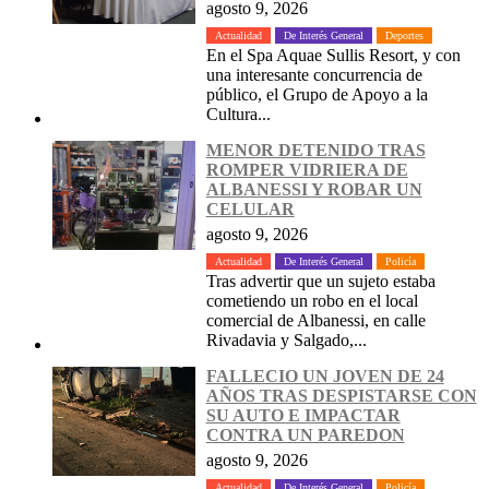
agosto 9, 2026
Actualidad
De Interés General
Deportes
En el Spa Aquae Sullis Resort, y con
una interesante concurrencia de
público, el Grupo de Apoyo a la
Cultura...
MENOR DETENIDO TRAS
ROMPER VIDRIERA DE
ALBANESSI Y ROBAR UN
CELULAR
agosto 9, 2026
Actualidad
De Interés General
Policía
Tras advertir que un sujeto estaba
cometiendo un robo en el local
comercial de Albanessi, en calle
Rivadavia y Salgado,...
FALLECIO UN JOVEN DE 24
AÑOS TRAS DESPISTARSE CON
SU AUTO E IMPACTAR
CONTRA UN PAREDON
agosto 9, 2026
Actualidad
De Interés General
Policía