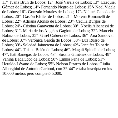
11°- Ivana Brun de Lobos; 12°- José Varela de Lobos; 13°- Ezequiel
Gómez de Lobos; 14°- Fernando Negro de Lobos; 15°- Noel Videla
de Lobos; 16°- Gonzalo Morales de Lobos; 17°- Nahuel Canedo de
Lobos; 20°- Gastón Blatter de Lobos; 21°- Morena Romanelli de
Lobos; 22°- Adriana Alonso de Lobos; 23°- Cecilia Burgos de
Lobos; 24°- Cristina Garaventa de Lobos; 30°. Noelia Albanessi de
Lobos; 31°- María de los Angeles Gagiotti de Lobos; 32°- Marcelo
Balaza de Lobos; 35°- Gisel Cabrera de Lobos; 36°- Ana Sandoval
de Lobos; 37°- Verónica García de Lobos; 38°- Luz Russo de
Lobos; 39°- Soledad Jaimerena de Lobos; 42°- Jennifer Tolot de
Lobos; 44°- Thiana Belén de Lobos; 46°- Magalí Spinelli de Lobos;
47°. Itatí Banegas de Lobos; 48°- Susana Giménez de Lobos; 49°-
Vanina Badalucco de Lobos; 50°- Emilia Peña de Lobos; 51°-
Heraldo Lévano de Lobos; 55°- Nelson Pizarro de Lobos; Giulia
Alberghini de Antonio Carboni, con 35´44” estaba inscripta en los
10.000 metros pero completó 5.000.