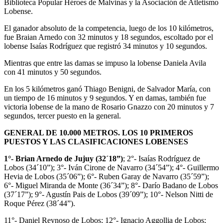
Biblioteca Popular Héroes de Malvinas y la Asociación de Atletismo
Lobense.
El ganador absoluto de la competencia, luego de los 10 kilómetros,
fue Braian Arnedo con 32 minutos y 18 segundos, escoltado por el
lobense Isaías Rodríguez que registró 34 minutos y 10 segundos.
Mientras que entre las damas se impuso la lobense Daniela Avila
con 41 minutos y 50 segundos.
En los 5 kilómetros ganó Thiago Benigni, de Salvador María, con
un tiempo de 16 minutos y 9 segundos. Y en damas, también fue
victoria lobense de la mano de Rosario Gnazzo con 20 minutos y 7
segundos, tercer puesto en la general.
GENERAL DE 10.000 METROS. LOS 10 PRIMEROS
PUESTOS Y LAS CLASIFICACIONES LOBENSES
1°- Brian Arnedo de Jujuy (32´18”)
; 2°- Isaías Rodríguez de
Lobos (34´10”); 3°- Iván Cirone de Navarro (34´54”); 4°- Guillermo
Hevia de Lobos (35´06”); 6°- Ruben Garay de Navarro (35´59”);
6°- Miguel Miranda de Monte (36´34”); 8°- Darío Badano de Lobos
(37´17”); 9°- Agustín Pais de Lobos (39´09”); 10°- Nelson Nitti de
Roque Pérez (38´44”).
11°- Daniel Reynoso de Lobos; 12°- Ignacio Aggollia de Lobos;