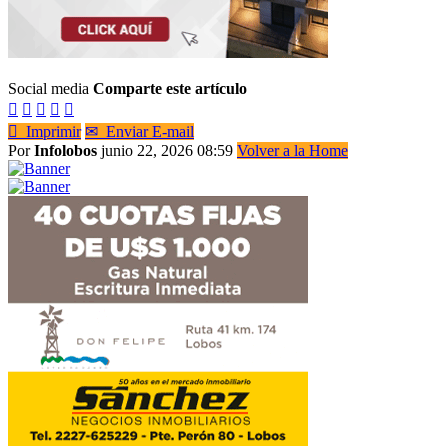
Social media
Comparte este artículo






Imprimir
✉
Enviar E-mail
Por
Infolobos
junio 22, 2026 08:59
Volver a la Home