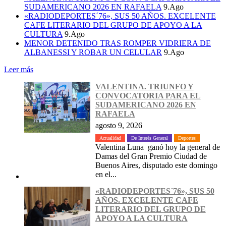
SUDAMERICANO 2026 EN RAFAELA
9.Ago
«RADIODEPORTES´76», SUS 50 AÑOS. EXCELENTE
CAFE LITERARIO DEL GRUPO DE APOYO A LA
CULTURA
9.Ago
MENOR DETENIDO TRAS ROMPER VIDRIERA DE
ALBANESSI Y ROBAR UN CELULAR
9.Ago
Leer más
VALENTINA. TRIUNFO Y
CONVOCATORIA PARA EL
SUDAMERICANO 2026 EN
RAFAELA
agosto 9, 2026
Actualidad
De Interés General
Deportes
Valentina Luna ganó hoy la general de
Damas del Gran Premio Ciudad de
Buenos Aires, disputado este domingo
en el...
«RADIODEPORTES´76», SUS 50
AÑOS. EXCELENTE CAFE
LITERARIO DEL GRUPO DE
APOYO A LA CULTURA