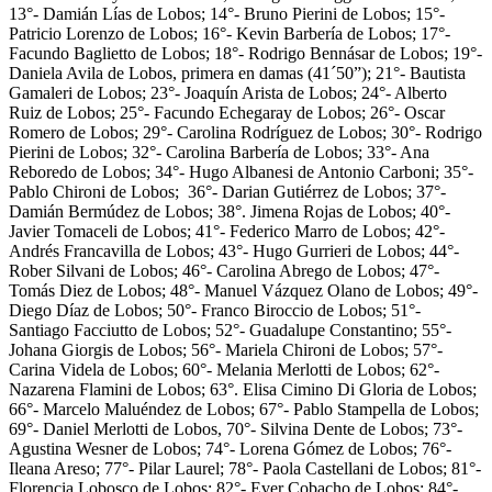
13°- Damián Lías de Lobos; 14°- Bruno Pierini de Lobos; 15°-
Patricio Lorenzo de Lobos; 16°- Kevin Barbería de Lobos; 17°-
Facundo Baglietto de Lobos; 18°- Rodrigo Bennásar de Lobos; 19°-
Daniela Avila de Lobos, primera en damas (41´50”); 21°- Bautista
Gamaleri de Lobos; 23°- Joaquín Arista de Lobos; 24°- Alberto
Ruiz de Lobos; 25°- Facundo Echegaray de Lobos; 26°- Oscar
Romero de Lobos; 29°- Carolina Rodríguez de Lobos; 30°- Rodrigo
Pierini de Lobos; 32°- Carolina Barbería de Lobos; 33°- Ana
Reboredo de Lobos; 34°- Hugo Albanesi de Antonio Carboni; 35°-
Pablo Chironi de Lobos; 36°- Darian Gutiérrez de Lobos; 37°-
Damián Bermúdez de Lobos; 38°. Jimena Rojas de Lobos; 40°-
Javier Tomaceli de Lobos; 41°- Federico Marro de Lobos; 42°-
Andrés Francavilla de Lobos; 43°- Hugo Gurrieri de Lobos; 44°-
Rober Silvani de Lobos; 46°- Carolina Abrego de Lobos; 47°-
Tomás Diez de Lobos; 48°- Manuel Vázquez Olano de Lobos; 49°-
Diego Díaz de Lobos; 50°- Franco Biroccio de Lobos; 51°-
Santiago Facciutto de Lobos; 52°- Guadalupe Constantino; 55°-
Johana Giorgis de Lobos; 56°- Mariela Chironi de Lobos; 57°-
Carina Videla de Lobos; 60°- Melania Merlotti de Lobos; 62°-
Nazarena Flamini de Lobos; 63°. Elisa Cimino Di Gloria de Lobos;
66°- Marcelo Maluéndez de Lobos; 67°- Pablo Stampella de Lobos;
69°- Daniel Merlotti de Lobos, 70°- Silvina Dente de Lobos; 73°-
Agustina Wesner de Lobos; 74°- Lorena Gómez de Lobos; 76°-
Ileana Areso; 77°- Pilar Laurel; 78°- Paola Castellani de Lobos; 81°-
Florencia Lobosco de Lobos; 82°- Ever Cobacho de Lobos; 84°-