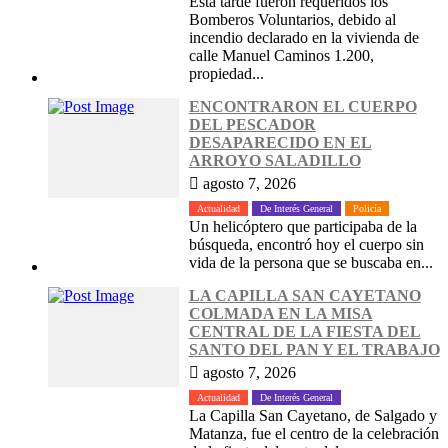
Esta tarde fueron requeridos los
Bomberos Voluntarios, debido al
incendio declarado en la vivienda de
calle Manuel Caminos 1.200,
propiedad...
ENCONTRARON EL CUERPO
DEL PESCADOR
DESAPARECIDO EN EL
ARROYO SALADILLO
agosto 7, 2026
Actualidad
De Interés General
Policía
Un helicóptero que participaba de la
búsqueda, encontró hoy el cuerpo sin
vida de la persona que se buscaba en...
LA CAPILLA SAN CAYETANO
COLMADA EN LA MISA
CENTRAL DE LA FIESTA DEL
SANTO DEL PAN Y EL TRABAJO
agosto 7, 2026
Actualidad
De Interés General
La Capilla San Cayetano, de Salgado y
Matanza, fue el centro de la celebración