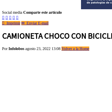
Social media
Comparte este artículo






Imprimir
✉
Enviar E-mail
CAMIONETA CHOCO CON BICICLE
Por
Infolobos
agosto 23, 2022 13:08
Volver a la Home