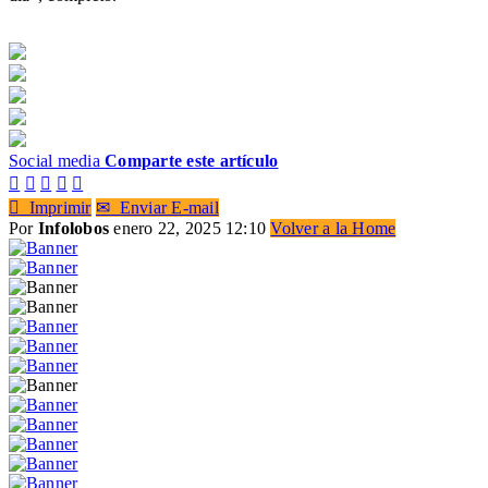
Social media
Comparte este artículo






Imprimir
✉
Enviar E-mail
Por
Infolobos
enero 22, 2025 12:10
Volver a la Home