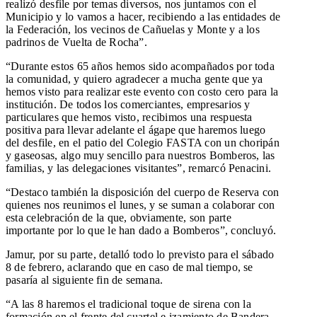
realizó desfile por temas diversos, nos juntamos con el
Municipio y lo vamos a hacer, recibiendo a las entidades de
la Federación, los vecinos de Cañuelas y Monte y a los
padrinos de Vuelta de Rocha”.
“Durante estos 65 años hemos sido acompañados por toda
la comunidad, y quiero agradecer a mucha gente que ya
hemos visto para realizar este evento con costo cero para la
institución. De todos los comerciantes, empresarios y
particulares que hemos visto, recibimos una respuesta
positiva para llevar adelante el ágape que haremos luego
del desfile, en el patio del Colegio FASTA con un choripán
y gaseosas, algo muy sencillo para nuestros Bomberos, las
familias, y las delegaciones visitantes”, remarcó Penacini.
“Destaco también la disposición del cuerpo de Reserva con
quienes nos reunimos el lunes, y se suman a colaborar con
esta celebración de la que, obviamente, son parte
importante por lo que le han dado a Bomberos”, concluyó.
Jamur, por su parte, detalló todo lo previsto para el sábado
8 de febrero, aclarando que en caso de mal tiempo, se
pasaría al siguiente fin de semana.
“A las 8 haremos el tradicional toque de sirena con la
formación en el frente del cuartel e izamiento de Bandera,