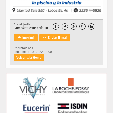
Social media





Comparte este artículo
Imprimir
Enviar E-mail

✉
Por
Infolobos
septiembre 23, 2022 14:00
Volver a la Home