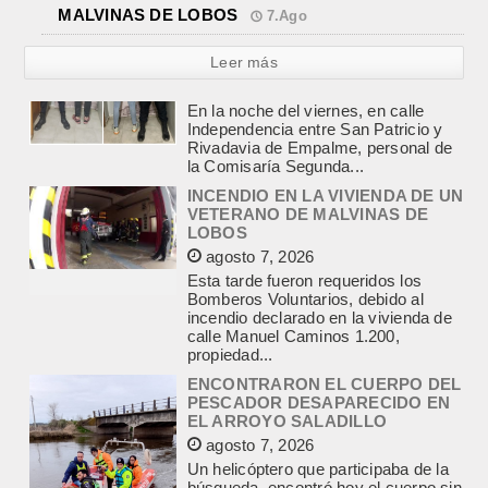
MALVINAS DE LOBOS
7.Ago
Leer más
INCENDIO EN LA VIVIENDA DE UN
VETERANO DE MALVINAS DE
LOBOS
agosto 7, 2026
Esta tarde fueron requeridos los
Bomberos Voluntarios, debido al
incendio declarado en la vivienda de
calle Manuel Caminos 1.200,
propiedad...
ENCONTRARON EL CUERPO DEL
PESCADOR DESAPARECIDO EN
EL ARROYO SALADILLO
agosto 7, 2026
Un helicóptero que participaba de la
búsqueda, encontró hoy el cuerpo sin
vida de la persona que se buscaba
en...
LA CAPILLA SAN CAYETANO