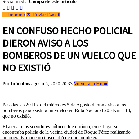
Social media
Comparte este artículo






Imprimir
✉
Enviar E-mail
EN CONFUSO HECHO POLICIAL
DIERON AVISO A LOS
BOMBEROS DE UN VUELCO QUE
NO EXISTIÓ
Por
Infolobos
agosto 5, 2020 20:33
Volver a la Home
Pasadas las 20 Hs. del miércoles 5 de Agosto dieron aviso a los
bomberos para asistir a un vuelco en Ruta Nacional 205 Km. 113,
que no existió.
El alerta a los servidores púbicos fue erróneo, en el lugar se
encontraba policía de la vecina ciudad de Roque Pérez realizando
un operativo, que no trascendió de que índole era.