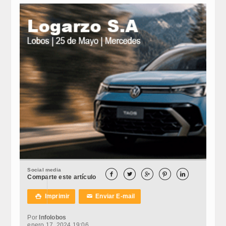
Social media





Comparte este artículo
Imprimir
Enviar E-mail

✉
Por
Infolobos
enero 17, 2024 19:06