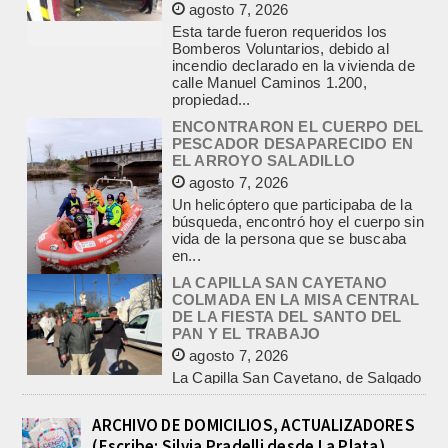
incendio declarado en la vivienda de
calle Manuel Caminos 1.200,
propiedad...
ENCONTRARON EL CUERPO DEL
PESCADOR DESAPARECIDO EN
EL ARROYO SALADILLO
agosto 7, 2026
Un helicóptero que participaba de la
búsqueda, encontró hoy el cuerpo sin
vida de la persona que se buscaba
en...
LA CAPILLA SAN CAYETANO
COLMADA EN LA MISA CENTRAL
DE LA FIESTA DEL SANTO DEL
PAN Y EL TRABAJO
agosto 7, 2026
La Capilla San Cayetano, de Salgado
y Matanza, fue el centro de la
celebración de la fiesta del santo del...
CON MAS DE 100 SORTEOS Y
5.000 JUGUETES DE REPARTO, SE
VIENE LA GRAN FIESTA DEL DIA
ARCHIVO DE DOMICILIOS, ACTUALIZADORES
DEL NIÑO «PADRE LUIS
(Escribe: Silvia Pradelli desde La Plata)