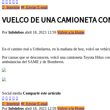






Imprimir
✉
Enviar E-mail
VUELCO DE UNA CAMIONETA CON
Por
Infolobos
abril 18, 2023 12:59
Volver a la Home
En el camino real a Uribelarrea, en la mañana de hoy, volcó un vehíc
Por causas que se desconocen, volcó una camioneta Toyota Hilux con 4
ambulancias del SAME y de Bomberos.
Social media
Comparte este artículo






Imprimir
✉
Enviar E-mail
Por
Infolobos
abril 18, 2023 12:59
Volver a la Home