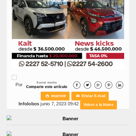
Social media
Por





Comparte este artículo
Imprimir
Enviar E-mail

✉
Infolobos
junio 7, 2023 09:42
Volver a la Home