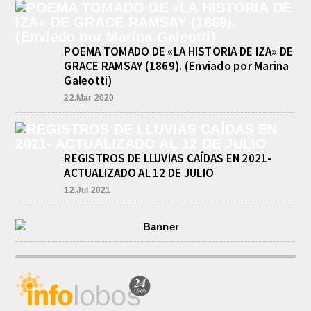
Por el torneo Pre-federal de Básquet,
el equipo de Cadetes de Athletic, logró
un resonante triunfo ante Morón, y
POEMA TOMADO DE «LA HISTORIA DE IZA» DE
se...
GRACE RAMSAY (1869). (Enviado por Marina
Galeotti)
22.Mar 2020
REGISTROS DE LLUVIAS CAÍDAS EN 2021-
ACTUALIZADO AL 12 DE JULIO
12.Jul 2021