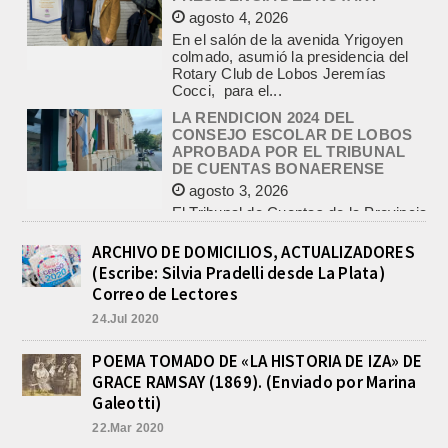
LA RENDICION 2024 DEL
CONSEJO ESCOLAR DE LOBOS
APROBADA POR EL TRIBUNAL
DE CUENTAS BONAERENSE
agosto 3, 2026
El Tribunal de Cuentas de la Provincia
de Buenos Aires aprobó formalmente
la rendición de cuentas
correspondiente al Ejercicio 2024,...
PRE-FEDERAL MASCULINO DE
BASQUET EN CADETES:
ATHLETIC JUEGA EL
TRIANGULAR FINAL
ARCHIVO DE DOMICILIOS, ACTUALIZADORES
agosto 6, 2026
(Escribe: Silvia Pradelli desde La Plata)
Por el torneo Pre-federal de Básquet,
Correo de Lectores
el equipo de Cadetes de Athletic, logró
24.Jul 2020
un resonante triunfo ante Morón, y
se...
POEMA TOMADO DE «LA HISTORIA DE IZA» DE
INFORME DE DEFENSA CIVIL
GRACE RAMSAY (1869). (Enviado por Marina
LOBOS, COLABORACION EN LA
BUSQUEDA DE UNA PERSONA EN
Galeotti)
EL ARROYO SALADILLO
22.Mar 2020
agosto 5, 2026