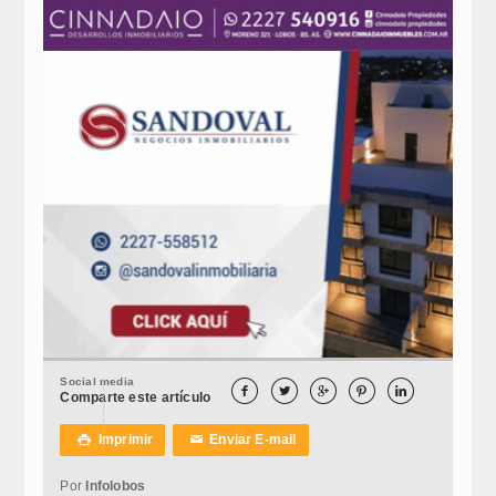
Social media





Comparte este artículo
Imprimir
Enviar E-mail

✉
Por
Infolobos