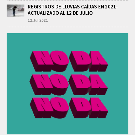
En las primeras horas de la tarde del
REGISTROS DE LLUVIAS CAÍDAS EN 2021-
martes, el Intendente Jorge
ACTUALIZADO AL 12 DE JULIO
Etcheverry recibió, por parte de su
par de...
12.Jul 2021