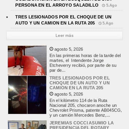
PERSONA EN EL ARROYO SALADILLO
5.Ago
TRES LESIONADOS POR EL CHOQUE DE UN
AUTO Y UN CAMION EN LA RUTA 205
5.Ago
Leer más
TRES LESIONADOS POR EL
CHOQUE DE UN AUTO Y UN
CAMION EN LA RUTA 205
agosto 5, 2026
En el kilómetro 114 de la Ruta
Nacional 205, chocaron anoche un
Chevrolet Prisma, patente AB045CG,
y un camión Mercedes Benz,...
JEREMIAS COCCI ASUMIO LA
PRESIDENCIA DEL ROTARY
agosto 4, 2026
En el salón de la avenida Yrigoyen
colmado, asumió la presidencia del
Rotary Club de Lobos Jeremías
Cocci, para el...