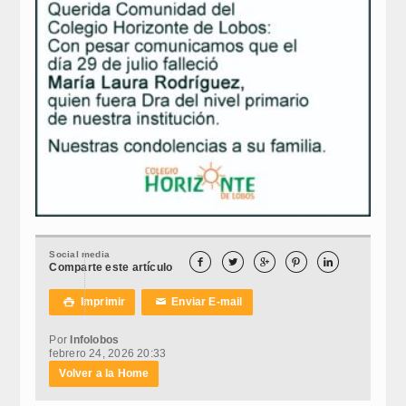
Social media





Comparte este artículo
Imprimir
Enviar E-mail

✉
Por
Infolobos
febrero 24, 2026 20:33
Volver a la Home