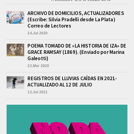
CON MAS DE 100 SORTEOS Y
5.000 JUGUETES DE REPARTO, SE
VIENE LA GRAN FIESTA DEL DIA
ARCHIVO DE DOMICILIOS, ACTUALIZADORES
DEL NIÑO «PADRE LUIS
(Escribe: Silvia Pradelli desde La Plata)
TROIANO»
Correo de Lectores
agosto 8, 2026
24.Jul 2020
La Asociación Fiesta del Día del Niño
“Padre Luis Troiano” brindó a la
prensa los detalles del gran festejo
POEMA TOMADO DE «LA HISTORIA DE IZA» DE
del...
GRACE RAMSAY (1869). (Enviado por Marina
POLICIALES DE EMPALME.
Galeotti)
APREHENDIERON A UN HOMBRE
22.Mar 2020
Y UNA MUJER POR
COMERCIALIZAR DROGAS
REGISTROS DE LLUVIAS CAÍDAS EN 2021-
agosto 8, 2026
ACTUALIZADO AL 12 DE JULIO
En la noche del viernes, en calle
Independencia entre San Patricio y
12.Jul 2021
Rivadavia de Empalme, personal de
la Comisaría Segunda...