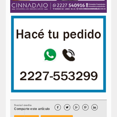
Social media





Comparte este artículo