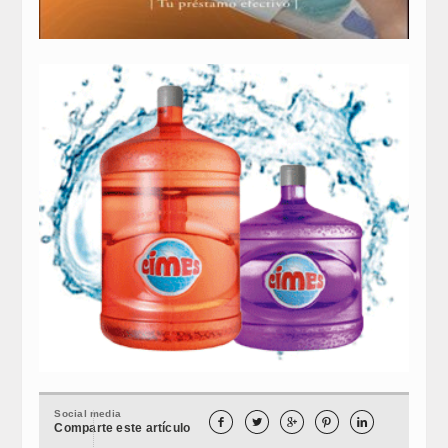
Social media





Comparte este artículo