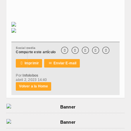
Social media





Comparte este artículo

Imprimir
✉
Enviar E-mail
Por
Infolobos
abril 2, 2023 14:40
Volver a la Home