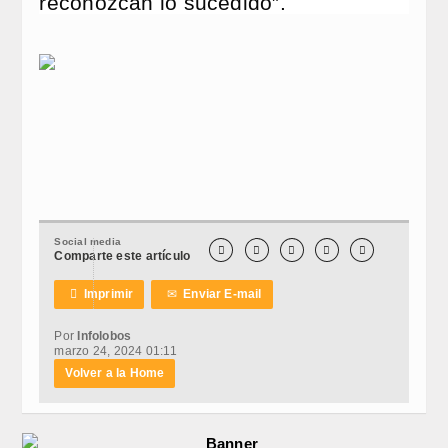
reconozcan lo sucedido”.
Social media





Comparte este artículo

Imprimir
✉
Enviar E-mail
Por
Infolobos
marzo 24, 2024 01:11
Volver a la Home