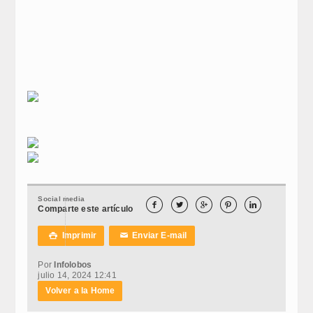
Social media





Comparte este artículo
Imprimir
Enviar E-mail

✉
Por
Infolobos
julio 14, 2024 12:41
Volver a la Home