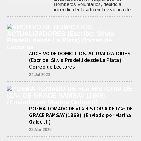
Bomberos Voluntarios, debido al
incendio declarado en la vivienda de
calle Manuel Caminos 1.200,
propiedad...
ENCONTRARON EL CUERPO DEL
PESCADOR DESAPARECIDO EN
EL ARROYO SALADILLO
agosto 7, 2026
ARCHIVO DE DOMICILIOS, ACTUALIZADORES
Un helicóptero que participaba de la
búsqueda, encontró hoy el cuerpo sin
(Escribe: Silvia Pradelli desde La Plata)
vida de la persona que se buscaba
Correo de Lectores
en...
24.Jul 2020
BASQUET, CADETES. ATHLETIC
JUEGA EL FEDERAL TRAS UN
TRIUNFO NOTABLE ANTE
GIMNASIA
agosto 8, 2026
POEMA TOMADO DE «LA HISTORIA DE IZA» DE
El equipo de Cadetes de Básquet de
Athletic, se metió entre los mejores 4
GRACE RAMSAY (1869). (Enviado por Marina
de la FEBAMBA y disputa el...
Galeotti)
22.Mar 2020