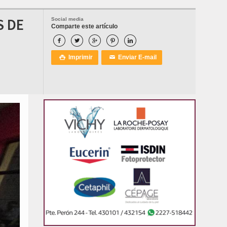
S DE
Social media
Comparte este artículo





Imprimir
Enviar E-mail

✉