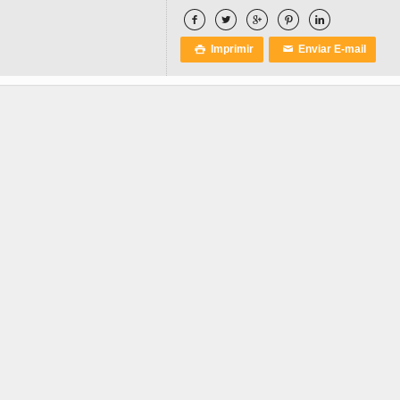





Imprimir
Enviar E-mail

✉