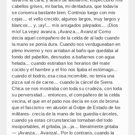
cabellos grises, mi barba, mi dentadura, que todavía
se conserva bastante bien. Continúo luego con mis
cejas… el vello crecido, algunos largos, muy largos y
blancos… y, ¡ay!… mis arrugados párpados… ¡Dios
mío! La vejez avanza. ¡Avanza… Avanza! Como
decía aquel compañero de la celda de al lado cuando
la mano se ponía dura. Cuando nos verdugueaban en
pleno invierno y nos arriaban al baño que quedaba al
fondo del pabellón, desnudos a bañarnos con agua
helada… cuando estiraban los horarios del mate
cocido y el hambre y el frío nos lijaba el estómago…
cuando el bodrio, esa cosa incomible, no tenía una
pizca sal ni de carne… cuando la cárcel de Sierra
Chica se nos mostraba con toda su crudeza, con toda
su perversidad… entonces, el compañero de la celda
vecina, el que en el patio nos decía en son de broma
que el fascismo -en alusión al Golpe de Estado de los
militares- crecía de la mano de los guardia-cárceles,
cuando ya estas circunstancias tornaban del todo
insoportables, él gritaba, ja…ja… literalmente gritaba
— ¡Avanza… Avanza!.. Por lo contrario, cuando la