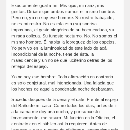
Exactamente igual a mí. Mis ojos, mi nariz, mis
gestos. Diríase que ambos somos el mismo hombre.
Pero no, yo no soy ese hombre. Su rostro trabajado,
no es mi rostro. No es mía esa (su) sonrisa
impostada, el gesto alegórico de su boca caduca, su
mirada oblicua. Su funesto nocturno. No. No somos el
mismo hombre. Él habita la lobreguez de los espejos.
Yo pervivo en la luminosidad de este lado de acá.
Incondicional de la noche, tiene de ésta, la
maledicencia y un no sé qué luciferino detrás de los
reflejos del espejo.
Yo no soy ese hombre. Toda afirmación en contrario
es solo conjetural, mal intencionada. Una falacia que
los hechos de aquella condenada noche desbaratan.
Sucedió después de la cena y el café. Frente al espejo
del Baño de mi casa. Como todos los días, antes de ir
a la cama me doy una ducha, y por supuesto -
forzosamente- me rasuro. Mi función en la Oficina, el
contacto con el público así lo requieren. Antes de
lavarme la cara, y antes de afeitarme, inspecciono mis