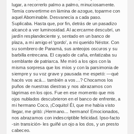
lugar, a recorrerlo palmo a palmo, minuciosamente.
Temía convertirme en lámina de azogue, toparme con
aquel Abominable. Desvanecía a cada paso.
Suplicaba. Hasta que, por fin, detrás de un pasadizo
alcancé a ver luminosidad. Al acercarme descubrí, un
jardín resplandeciente y, sentado en un banco de
plaza, a mi amigo el ‘gordo’, a mi querido Néstor. Con
su sombrero de Panamá, sus anteojos oscuros y su
barbilla entrecana. El cayado de caña, enfatizaba su
semblante de patriarca. Me miró a los ojos con la
misma sorpresa que los míos y con la parsimonia de
siempre y su voz grave y pausada me espetó: —qué
hacés vos acá… también a vos…? Chocamos los
puños de nuestras diestras y nos abrazamos con
lágrimas en los ojos. Fue en ese momento que mis
ojos nublados descubrieron en el banco de enfrente, a
mi hermano Coco, ¡Coquito! Él, que me había visto
llegar, me gritó: ¡Hermano… hermano! Emocionados,
nos abrazamos con indescriptible felicidad. Ipso-facto
-sin transición- les guiñé un ojo a los dos, y un presto
cabeceo.