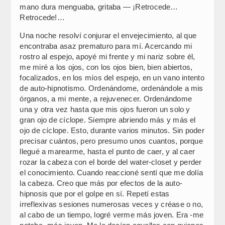
mano dura menguaba, gritaba — ¡Retrocede…
Retrocede!…
Una noche resolví conjurar el envejecimiento, al que
encontraba asaz prematuro para mí. Acercando mi
rostro al espejo, apoyé mi frente y mi nariz sobre él,
me miré a los ojos, con los ojos bien, bien abiertos,
focalizados, en los míos del espejo, en un vano intento
de auto-hipnotismo. Ordenándome, ordenándole a mis
órganos, a mi mente, a rejuvenecer. Ordenándome
una y otra vez hasta que mis ojos fueron un solo y
gran ojo de cíclope. Siempre abriendo más y más el
ojo de cíclope. Esto, durante varios minutos. Sin poder
precisar cuántos, pero presumo unos cuantos, porque
llegué a marearme, hasta el punto de caer, y al caer
rozar la cabeza con el borde del water-closet y perder
el conocimiento. Cuando reaccioné sentí que me dolía
la cabeza. Creo que más por efectos de la auto-
hipnosis que por el golpe en sí. Repetí estas
irreflexivas sesiones numerosas veces y créase o no,
al cabo de un tiempo, logré verme más joven. Era -me