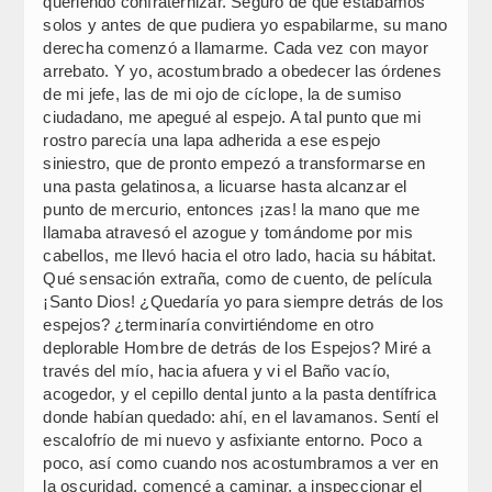
queriendo confraternizar. Seguro de que estábamos
solos y antes de que pudiera yo espabilarme, su mano
derecha comenzó a llamarme. Cada vez con mayor
arrebato. Y yo, acostumbrado a obedecer las órdenes
de mi jefe, las de mi ojo de cíclope, la de sumiso
ciudadano, me apegué al espejo. A tal punto que mi
rostro parecía una lapa adherida a ese espejo
siniestro, que de pronto empezó a transformarse en
una pasta gelatinosa, a licuarse hasta alcanzar el
punto de mercurio, entonces ¡zas! la mano que me
llamaba atravesó el azogue y tomándome por mis
cabellos, me llevó hacia el otro lado, hacia su hábitat.
Qué sensación extraña, como de cuento, de película
¡Santo Dios! ¿Quedaría yo para siempre detrás de los
espejos? ¿terminaría convirtiéndome en otro
deplorable Hombre de detrás de los Espejos? Miré a
través del mío, hacia afuera y vi el Baño vacío,
acogedor, y el cepillo dental junto a la pasta dentífrica
donde habían quedado: ahí, en el lavamanos. Sentí el
escalofrío de mi nuevo y asfixiante entorno. Poco a
poco, así como cuando nos acostumbramos a ver en
la oscuridad, comencé a caminar, a inspeccionar el