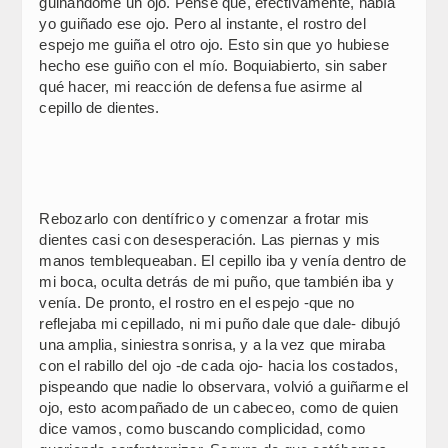
guiñándome un ojo. Pensé que, efectivamente, había
yo guiñado ese ojo. Pero al instante, el rostro del
espejo me guiña el otro ojo. Esto sin que yo hubiese
hecho ese guiño con el mío. Boquiabierto, sin saber
qué hacer, mi reacción de defensa fue asirme al
cepillo de dientes.
Rebozarlo con dentífrico y comenzar a frotar mis
dientes casi con desesperación. Las piernas y mis
manos temblequeaban. El cepillo iba y venía dentro de
mi boca, oculta detrás de mi puño, que también iba y
venía. De pronto, el rostro en el espejo -que no
reflejaba mi cepillado, ni mi puño dale que dale- dibujó
una amplia, siniestra sonrisa, y a la vez que miraba
con el rabillo del ojo -de cada ojo- hacia los costados,
pispeando que nadie lo observara, volvió a guiñarme el
ojo, esto acompañado de un cabeceo, como de quien
dice vamos, como buscando complicidad, como