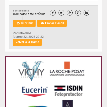
Social media





Comparte este artículo
Imprimir
Enviar E-mail

✉
Por
Infolobos
febrero 22, 2026 22:22
Volver a la Home