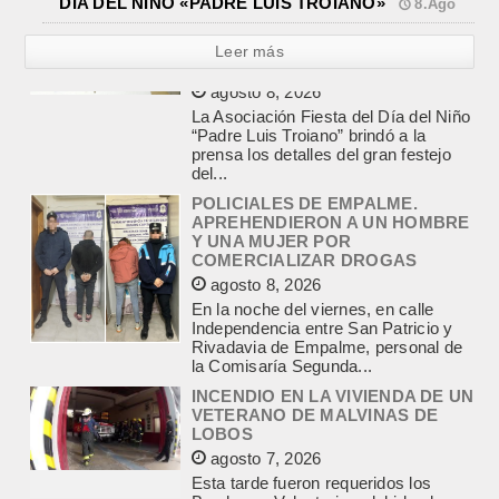
DIA DEL NIÑO «PADRE LUIS TROIANO»
8.Ago
Leer más
POLICIALES DE EMPALME.
APREHENDIERON A UN HOMBRE
Y UNA MUJER POR
COMERCIALIZAR DROGAS
agosto 8, 2026
En la noche del viernes, en calle
Independencia entre San Patricio y
Rivadavia de Empalme, personal de
la Comisaría Segunda...
INCENDIO EN LA VIVIENDA DE UN
VETERANO DE MALVINAS DE
LOBOS
agosto 7, 2026
Esta tarde fueron requeridos los
Bomberos Voluntarios, debido al
incendio declarado en la vivienda de
calle Manuel Caminos 1.200,
propiedad...
ENCONTRARON EL CUERPO DEL