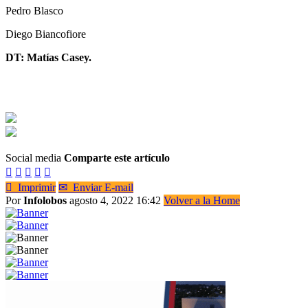
Pedro Blasco
Diego Biancofiore
DT: Matías Casey.
Social media
Comparte este artículo






Imprimir
✉
Enviar E-mail
Por
Infolobos
agosto 4, 2022 16:42
Volver a la Home