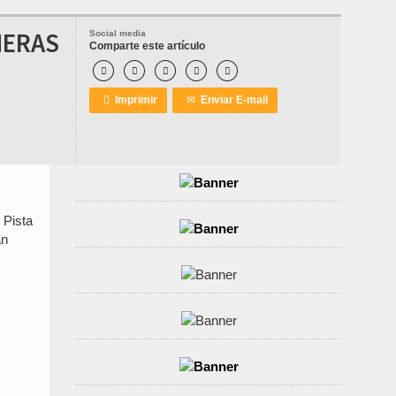
MERAS
Social media
Comparte este artículo






Imprimir
✉
Enviar E-mail
 Pista
an