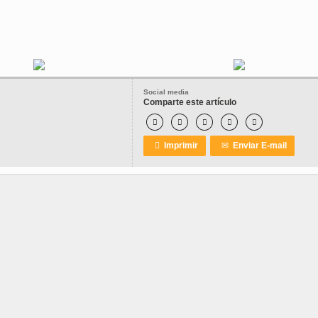
Social media
Comparte este artículo






Imprimir
✉
Enviar E-mail