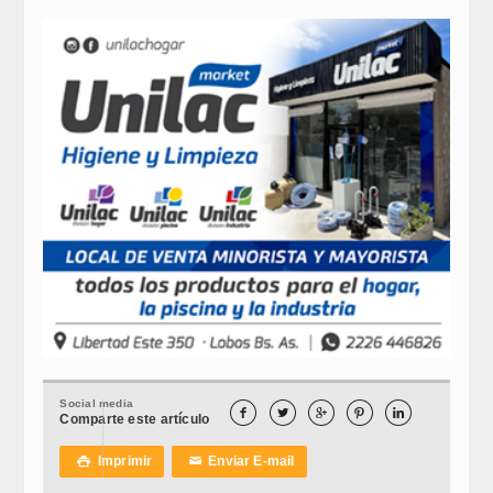
Social media





Comparte este artículo
Imprimir
Enviar E-mail

✉