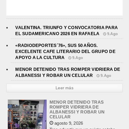
VALENTINA. TRIUNFO Y CONVOCATORIA PARA
EL SUDAMERICANO 2026 EN RAFAELA
9.Ago
«RADIODEPORTES´76», SUS 50 AÑOS.
EXCELENTE CAFE LITERARIO DEL GRUPO DE
APOYO A LA CULTURA
9.Ago
MENOR DETENIDO TRAS ROMPER VIDRIERA DE
MENOR DETENIDO TRAS
ROMPER VIDRIERA DE
ALBANESSI Y ROBAR UN CELULAR
9.Ago
ALBANESSI Y ROBAR UN
CELULAR
Leer más
agosto 9, 2026
Tras advertir que un sujeto estaba
cometiendo un robo en el local
comercial de Albanessi, en calle
Rivadavia y Salgado,...
FALLECIO UN JOVEN DE 24 AÑOS
TRAS DESPISTARSE CON SU