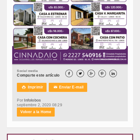
Social media





Comparte este artículo
Imprimir
Enviar E-mail

✉
Por
Infolobos
septiembre 2, 2020 08:29
Volver a la Home