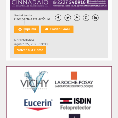
Social media





Comparte este artículo
Imprimir
Enviar E-mail

✉
Por
Infolobos
agosto 25, 2025 13:30
Volver a la Home