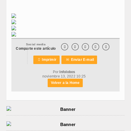
Social media





Comparte este artículo

Imprimir
✉
Enviar E-mail
Por
Infolobos
noviembre 13, 2022 10:25
Volver a la Home